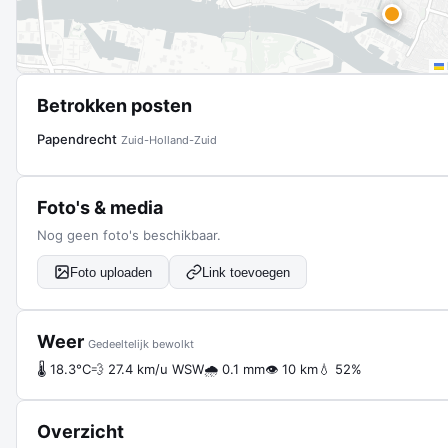
Betrokken posten
Papendrecht
Zuid-Holland-Zuid
Foto's & media
Nog geen foto's beschikbaar.
Foto uploaden
Link toevoegen
Weer
Gedeeltelijk bewolkt
🌡 18.3°C
💨 27.4 km/u WSW
🌧 0.1 mm
👁 10 km
💧 52%
Overzicht