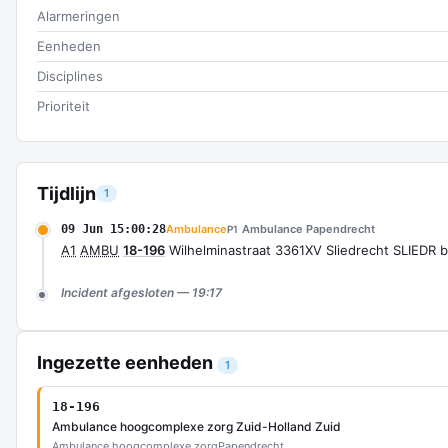
Alarmeringen
Eenheden
Disciplines
Prioriteit
Tijdlijn
1
09 Jun 15:00:28
Ambulance
Ambulance Papendrecht
P1
A1
AMBU
18-196
Wilhelminastraat 3361XV Sliedrecht SLIEDR 
Incident afgesloten — 19:17
Ingezette eenheden
1
18-196
Ambulance hoogcomplexe zorg Zuid-Holland Zuid
Ambulance hoogcomplexe zorg
Papendrecht