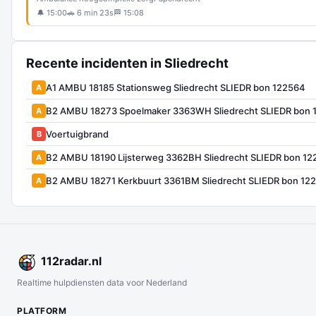
🔔 15:00
🚗 6 min 23s
🏁 15:08
Recente incidenten in Sliedrecht
A1 AMBU 18185 Stationsweg Sliedrecht SLIEDR bon 122564
A
B2 AMBU 18273 Spoelmaker 3363WH Sliedrecht SLIEDR bon 
A
Voertuigbrand
B
B2 AMBU 18190 Lijsterweg 3362BH Sliedrecht SLIEDR bon 1
A
B2 AMBU 18271 Kerkbuurt 3361BM Sliedrecht SLIEDR bon 12
A
112
radar
.nl
Realtime hulpdiensten data voor Nederland
PLATFORM