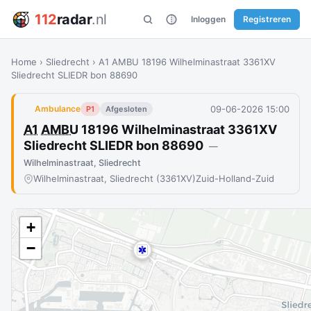
112
radar
.nl
Inloggen
Registreren
Home
›
Sliedrecht
›
A1 AMBU 18196 Wilhelminastraat 3361XV
Sliedrecht SLIEDR bon 88690
09-06-2026 15:00
Ambulance
P1
Afgesloten
A1
AMBU
18196 Wilhelminastraat 3361XV
Sliedrecht SLIEDR bon 88690
—
Wilhelminastraat, Sliedrecht
Wilhelminastraat, Sliedrecht (3361XV)
Zuid-Holland-Zuid
+
−