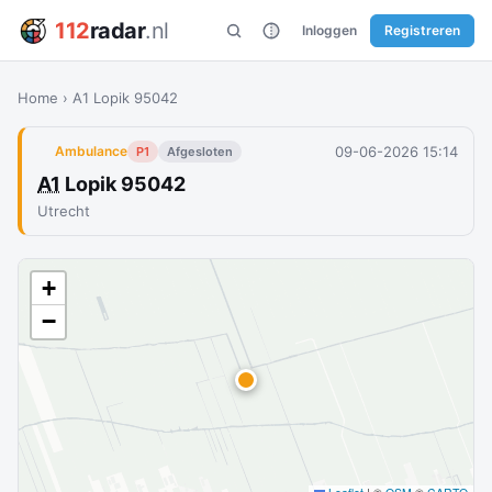
112
radar
.nl
Inloggen
Registreren
Home
›
A1 Lopik 95042
09-06-2026 15:14
Ambulance
P1
Afgesloten
A1
Lopik 95042
Utrecht
+
−