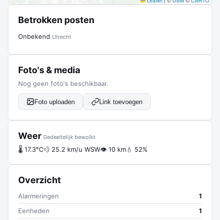
Leaflet
|
©
OSM
©
CARTO
Betrokken posten
Onbekend
Utrecht
Foto's & media
Nog geen foto's beschikbaar.
Foto uploaden
Link toevoegen
Weer
Gedeeltelijk bewolkt
🌡 17.3°C
💨 25.2 km/u WSW
👁 10 km
💧 52%
Overzicht
Alarmeringen
1
Eenheden
1