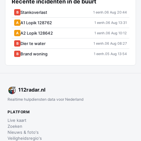
Recente incidenten in de buurt
Stankoverlast
B
1 eenh.
06 Aug 20:44
A1 Lopik 128762
A
1 eenh.
06 Aug 13:31
A2 Lopik 128642
A
1 eenh.
06 Aug 10:12
Dier te water
B
1 eenh.
06 Aug 08:27
Brand woning
B
1 eenh.
05 Aug 13:54
112
radar
.nl
Realtime hulpdiensten data voor Nederland
PLATFORM
Live kaart
Zoeken
Nieuws & foto's
Veiligheidsregio's