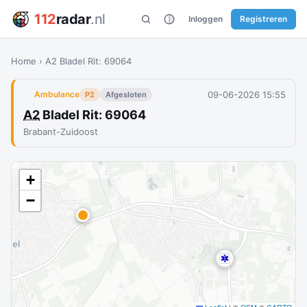
112
radar
.nl
Inloggen
Registreren
Home
›
A2 Bladel Rit: 69064
09-06-2026 15:55
Ambulance
P2
Afgesloten
A2
Bladel Rit: 69064
Brabant-Zuidoost
+
−