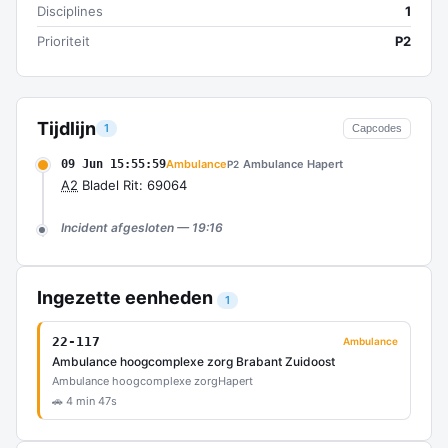
Disciplines
1
Prioriteit
P2
Tijdlijn
1
Capcodes
09 Jun 15:55:59
Ambulance
Ambulance Hapert
P2
A2
Bladel Rit: 69064
Incident afgesloten — 19:16
Ingezette eenheden
1
22-117
Ambulance
Ambulance hoogcomplexe zorg Brabant Zuidoost
Ambulance hoogcomplexe zorg
Hapert
🚗 4 min 47s