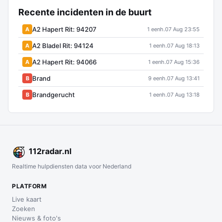
Recente incidenten in de buurt
A2 Hapert Rit: 94207
A
1 eenh.
07 Aug 23:55
A2 Bladel Rit: 94124
A
1 eenh.
07 Aug 18:13
A2 Hapert Rit: 94066
A
1 eenh.
07 Aug 15:36
Brand
B
9 eenh.
07 Aug 13:41
Brandgerucht
B
1 eenh.
07 Aug 13:18
112
radar
.nl
Realtime hulpdiensten data voor Nederland
PLATFORM
Live kaart
Zoeken
Nieuws & foto's