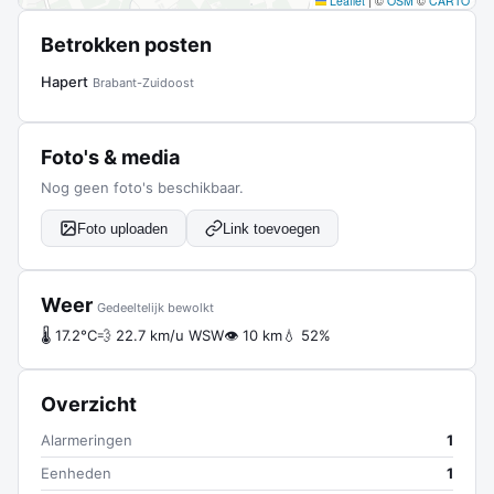
Leaflet
|
©
OSM
©
CARTO
Betrokken posten
Hapert
Brabant-Zuidoost
Foto's & media
Nog geen foto's beschikbaar.
Foto uploaden
Link toevoegen
Weer
Gedeeltelijk bewolkt
🌡 17.2°C
💨 22.7 km/u WSW
👁 10 km
💧 52%
Overzicht
Alarmeringen
1
Eenheden
1