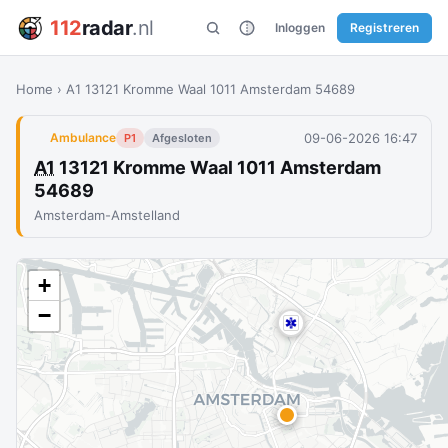
112
radar
.nl
Inloggen
Registreren
Home
›
A1 13121 Kromme Waal 1011 Amsterdam 54689
09-06-2026 16:47
Ambulance
P1
Afgesloten
A1
13121 Kromme Waal 1011 Amsterdam
54689
Amsterdam-Amstelland
+
−