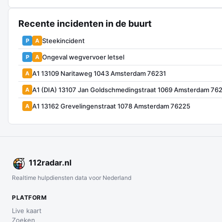
Recente incidenten in de buurt
Steekincident
P
A
Ongeval wegvervoer letsel
P
A
A1 13109 Naritaweg 1043 Amsterdam 76231
A
A1 (DIA) 13107 Jan Goldschmedingstraat 1069 Amsterdam 76
A
A1 13162 Grevelingenstraat 1078 Amsterdam 76225
A
112
radar
.nl
Realtime hulpdiensten data voor Nederland
PLATFORM
Live kaart
Zoeken