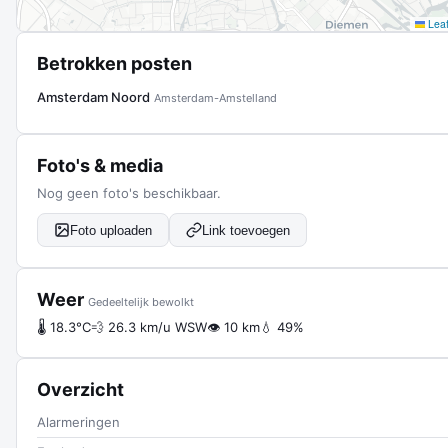
Leaf
Betrokken posten
Amsterdam Noord
Amsterdam-Amstelland
Foto's & media
Nog geen foto's beschikbaar.
Foto uploaden
Link toevoegen
Weer
Gedeeltelijk bewolkt
🌡 18.3°C
💨 26.3 km/u WSW
👁 10 km
💧 49%
Overzicht
Alarmeringen