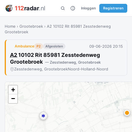
112
radar
.nl
Inloggen
Registreren
Home
›
Grootebroek
›
A2 10102 Rit 85981 Zesstedenweg
Grootebroek
09-06-2026 20:15
Ambulance
P2
Afgesloten
A2
10102 Rit 85981 Zesstedenweg
Grootebroek
— Zesstedenweg, Grootebroek
Zesstedenweg, Grootebroek
Noord-Holland-Noord
+
−