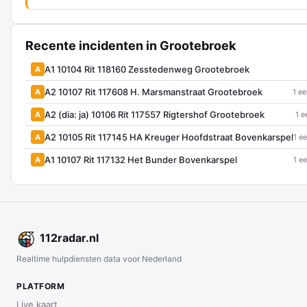
Recente incidenten in Grootebroek
A1 10104 Rit 118160 Zesstedenweg Grootebroek
A
A2 10107 Rit 117608 H. Marsmanstraat Grootebroek
A
1 ee
A2 (dia: ja) 10106 Rit 117557 Rigtershof Grootebroek
A
1 e
A2 10105 Rit 117145 HA Kreuger Hoofdstraat Bovenkarspel
A
1 e
A1 10107 Rit 117132 Het Bunder Bovenkarspel
A
1 e
112
radar
.nl
Realtime hulpdiensten data voor Nederland
PLATFORM
Live kaart