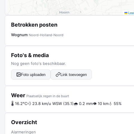
Leaf
Betrokken posten
Wognum
Noord-Holland-Noord
Foto's & media
Nog geen foto's beschikbaar.
Foto uploaden
Link toevoegen
Weer
Plaatselijk regen in de buurt
🌡 16.2°C
💨 23.8 km/u WSW (35.1)
🌧 0.2 mm
👁 10 km
💧 55%
Overzicht
Alarmeringen