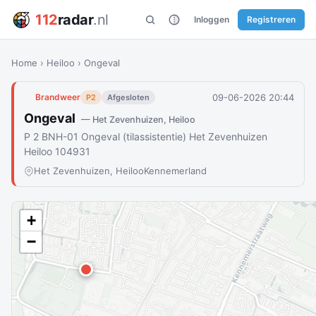
112
radar
.nl
Inloggen
Registreren
Home
›
Heiloo
›
Ongeval
09-06-2026 20:44
Brandweer
P2
Afgesloten
Ongeval
— Het Zevenhuizen, Heiloo
P 2 BNH-01 Ongeval (tilassistentie) Het Zevenhuizen
Heiloo 104931
Het Zevenhuizen, Heiloo
Kennemerland
+
−