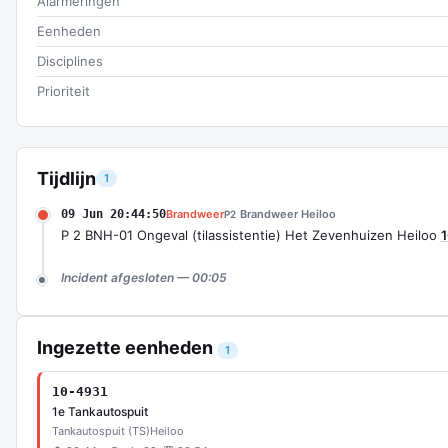
Alarmeringen
Eenheden
Disciplines
Prioriteit
Tijdlijn
1
09 Jun 20:44:50
Brandweer
Brandweer Heiloo
P2
P 2 BNH-01 Ongeval (tilassistentie) Het Zevenhuizen Heiloo
Incident afgesloten — 00:05
Ingezette eenheden
1
10-4931
1e Tankautospuit
Tankautospuit (TS)
Heiloo