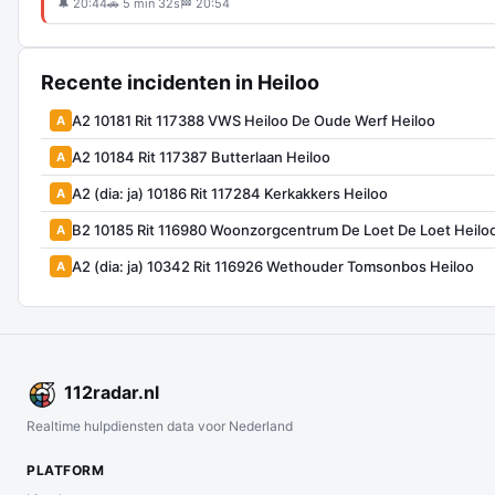
🔔 20:44
🚗 5 min 32s
🏁 20:54
Recente incidenten in Heiloo
A2 10181 Rit 117388 VWS Heiloo De Oude Werf Heiloo
A
A2 10184 Rit 117387 Butterlaan Heiloo
A
A2 (dia: ja) 10186 Rit 117284 Kerkakkers Heiloo
A
B2 10185 Rit 116980 Woonzorgcentrum De Loet De Loet Heilo
A
A2 (dia: ja) 10342 Rit 116926 Wethouder Tomsonbos Heiloo
A
112
radar
.nl
Realtime hulpdiensten data voor Nederland
PLATFORM