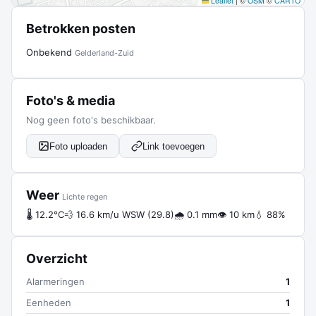
Leaflet
|
©
OSM
©
CARTO
Betrokken posten
Onbekend
Gelderland-Zuid
Foto's & media
Nog geen foto's beschikbaar.
Foto uploaden
Link toevoegen
Weer
Lichte regen
🌡 12.2°C
💨 16.6 km/u WSW (29.8)
🌧 0.1 mm
👁 10 km
💧 88%
Overzicht
Alarmeringen
1
Eenheden
1