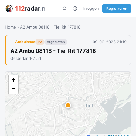
112
radar
.nl
Inloggen
Registreren
Home
›
A2 Ambu 08118 - Tiel Rit 177818
09-06-2026 21:19
Ambulance
P2
Afgesloten
A2
Ambu
08118 - Tiel Rit 177818
Gelderland-Zuid
+
−