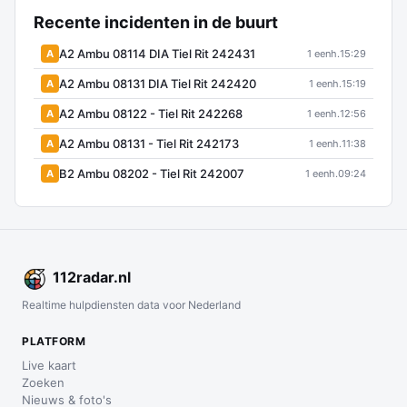
Recente incidenten in de buurt
A2 Ambu 08114 DIA Tiel Rit 242431
A
1 eenh.
15:29
A2 Ambu 08131 DIA Tiel Rit 242420
A
1 eenh.
15:19
A2 Ambu 08122 - Tiel Rit 242268
A
1 eenh.
12:56
A2 Ambu 08131 - Tiel Rit 242173
A
1 eenh.
11:38
B2 Ambu 08202 - Tiel Rit 242007
A
1 eenh.
09:24
112
radar
.nl
Realtime hulpdiensten data voor Nederland
PLATFORM
Live kaart
Zoeken
Nieuws & foto's