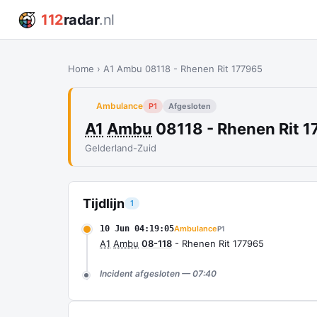
112
radar
.nl
Home
›
A1 Ambu 08118 - Rhenen Rit 177965
Ambulance
P1
Afgesloten
A1
Ambu
08118 - Rhenen Rit 
Gelderland-Zuid
Tijdlijn
1
10 Jun 04:19:05
Ambulance
P1
A1
Ambu
08-118
- Rhenen Rit 177965
Incident afgesloten — 07:40