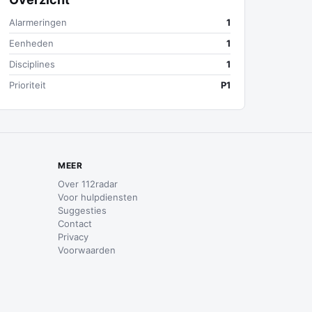
Alarmeringen
1
Eenheden
1
Disciplines
1
Prioriteit
P1
MEER
Over 112radar
Voor hulpdiensten
Suggesties
Contact
Privacy
Voorwaarden