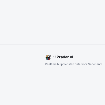
112
radar
.nl
Realtime hulpdiensten data voor Nederland