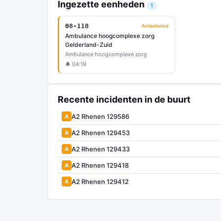
Ingezette eenheden
1
08-118
Ambulance
Ambulance hoogcomplexe zorg
Gelderland-Zuid
Ambulance hoogcomplexe zorg
🔔 04:19
Recente incidenten in de buurt
A2 Rhenen 129586
A
A2 Rhenen 129453
A
A2 Rhenen 129433
A
A2 Rhenen 129418
A
A2 Rhenen 129412
A