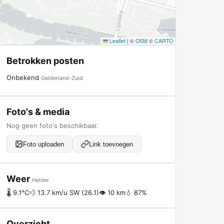
Leaflet
|
©
OSM
©
CARTO
Betrokken posten
Onbekend
Gelderland-Zuid
Foto's & media
Nog geen foto's beschikbaar.
Foto uploaden
Link toevoegen
Weer
Helder
🌡 9.1°C
💨 13.7 km/u SW (26.1)
👁 10 km
💧 87%
Overzicht