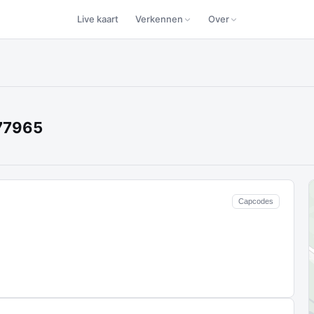
Live kaart
Verkennen
Over
177965
Capcodes