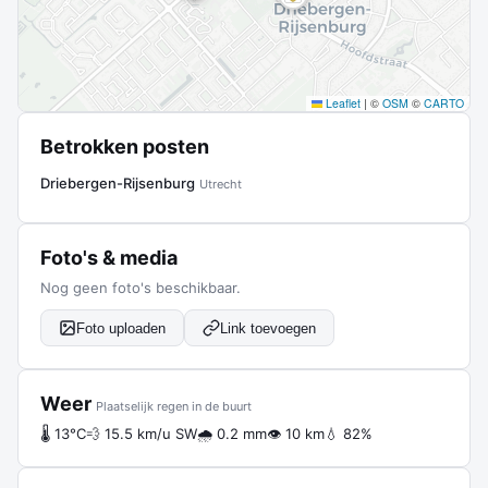
Leaflet
|
©
OSM
©
CARTO
Betrokken posten
Driebergen-Rijsenburg
Utrecht
Foto's & media
Nog geen foto's beschikbaar.
Foto uploaden
Link toevoegen
Weer
Plaatselijk regen in de buurt
🌡 13°C
💨 15.5 km/u SW
🌧 0.2 mm
👁 10 km
💧 82%