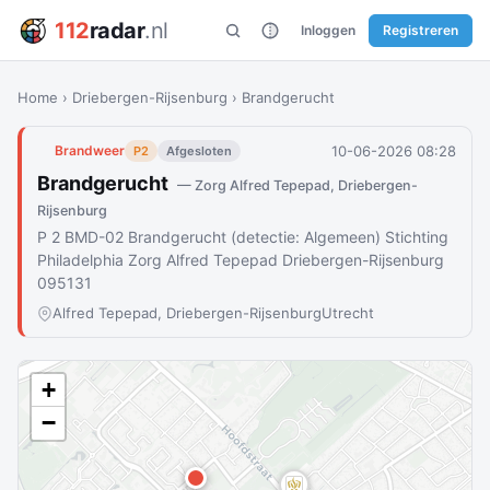
112
radar
.nl
Inloggen
Registreren
Home
›
Driebergen-Rijsenburg
›
Brandgerucht
10-06-2026 08:28
Brandweer
P2
Afgesloten
Brandgerucht
— Zorg Alfred Tepepad, Driebergen-
Rijsenburg
P 2 BMD-02 Brandgerucht (detectie: Algemeen) Stichting
Philadelphia Zorg Alfred Tepepad Driebergen-Rijsenburg
095131
Alfred Tepepad, Driebergen-Rijsenburg
Utrecht
+
−