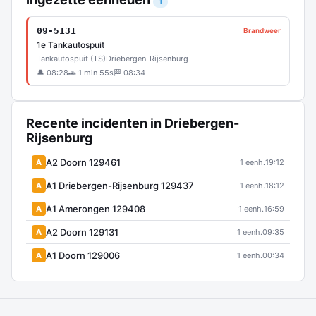
1
09-5131
Brandweer
1e Tankautospuit
Tankautospuit (TS)
Driebergen-Rijsenburg
🔔 08:28
🚗 1 min 55s
🏁 08:34
Recente incidenten in Driebergen-
Rijsenburg
A2 Doorn 129461
A
1 eenh.
19:12
A1 Driebergen-Rijsenburg 129437
A
1 eenh.
18:12
A1 Amerongen 129408
A
1 eenh.
16:59
A2 Doorn 129131
A
1 eenh.
09:35
A1 Doorn 129006
A
1 eenh.
00:34