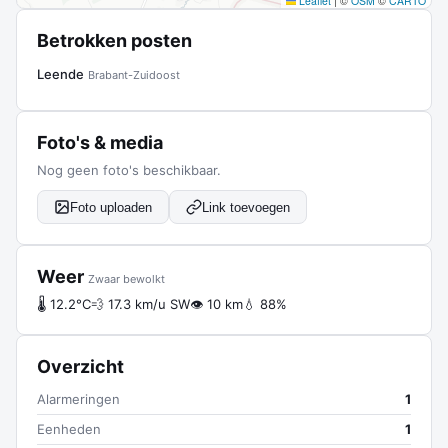
Leaflet
|
©
OSM
©
CARTO
Betrokken posten
Leende
Brabant-Zuidoost
Foto's & media
Nog geen foto's beschikbaar.
Foto uploaden
Link toevoegen
Weer
Zwaar bewolkt
🌡 12.2°C
💨 17.3 km/u SW
👁 10 km
💧 88%
Overzicht
Alarmeringen
1
Eenheden
1