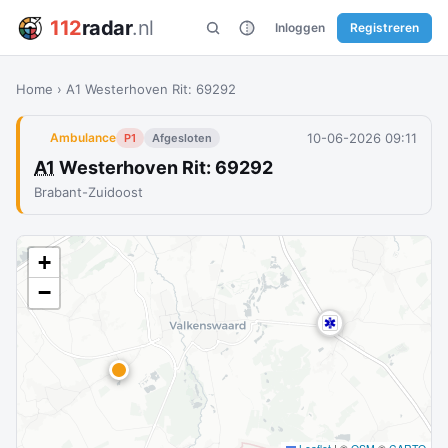
112
radar
.nl
Inloggen
Registreren
Home
›
A1 Westerhoven Rit: 69292
10-06-2026 09:11
Ambulance
P1
Afgesloten
A1
Westerhoven Rit: 69292
Brabant-Zuidoost
+
−