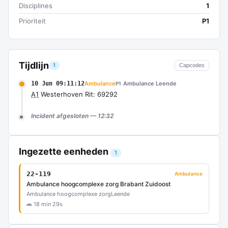
Disciplines
1
Prioriteit
P1
Tijdlijn
1
Capcodes
10 Jun 09:11:12
Ambulance
Ambulance Leende
P1
A1
Westerhoven Rit: 69292
Incident afgesloten — 12:32
Ingezette eenheden
1
22-119
Ambulance
Ambulance hoogcomplexe zorg Brabant Zuidoost
Ambulance hoogcomplexe zorg
Leende
🚗 18 min 29s