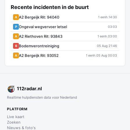
Recente incidenten in de buurt
A2 Bergeijk Rit: 94040
A
1 eenh.
14:30
Ongeval wegvervoer letsel
P
03:03
A2 Riethoven Rit: 93843
A
1 eenh.
03:00
Bodemverontreiniging
B
05 Aug 21:46
A2 Bergeijk Rit: 93052
A
1 eenh.
05 Aug 00:03
112
radar
.nl
Realtime hulpdiensten data voor Nederland
PLATFORM
Live kaart
Zoeken
Nieuws & foto's