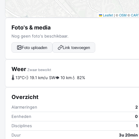
Leaflet
|
©
OSM
©
CAR
Foto's & media
Nog geen foto's beschikbaar.
Foto uploaden
Link toevoegen
Weer
Zwaar bewolkt
🌡 13°C
💨 19.1 km/u SW
👁 10 km
💧 82%
Overzicht
Alarmeringen
2
Eenheden
0
Disciplines
1
Duur
3u 20min