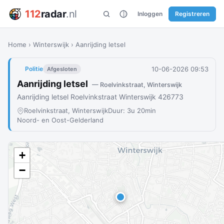
112
radar
.nl
Inloggen
Registreren
Home
›
Winterswijk
›
Aanrijding letsel
10-06-2026 09:53
Politie
Afgesloten
Aanrijding letsel
— Roelvinkstraat, Winterswijk
Aanrijding letsel Roelvinkstraat Winterswijk 426773
Roelvinkstraat, Winterswijk
Duur: 3u 20min
Noord- en Oost-Gelderland
+
−