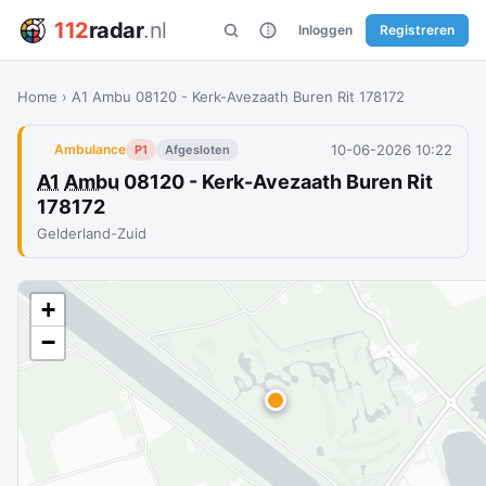
112
radar
.nl
Inloggen
Registreren
Home
›
A1 Ambu 08120 - Kerk-Avezaath Buren Rit 178172
10-06-2026 10:22
Ambulance
P1
Afgesloten
A1
Ambu
08120 - Kerk-Avezaath Buren Rit
178172
Gelderland-Zuid
+
−