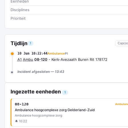
Eenheden
Disciplines
Prioriteit
Tijdlijn
1
Capco
10 Jun 10:22:44
Ambulance
P1
A1
Ambu
08-120
- Kerk-Avezaath Buren Rit 178172
Incident afgesloten — 13:43
Ingezette eenheden
1
08-120
Ambulan
Ambulance hoogcomplexe zorg Gelderland-Zuid
Ambulance hoogcomplexe zorg
🔔 10:22