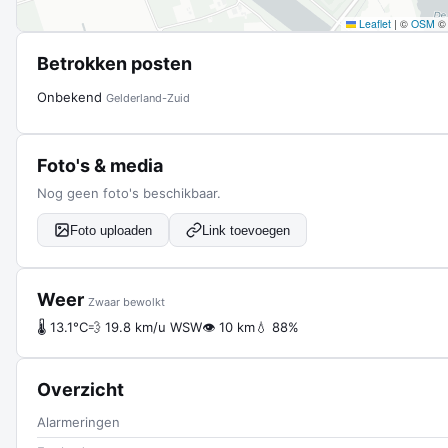
Leaflet
|
©
OSM
Betrokken posten
Onbekend
Gelderland-Zuid
Foto's & media
Nog geen foto's beschikbaar.
Foto uploaden
Link toevoegen
Weer
Zwaar bewolkt
🌡 13.1°C
💨 19.8 km/u WSW
👁 10 km
💧 88%
Overzicht
Alarmeringen