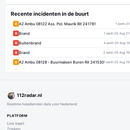
Recente incidenten in de buurt
A2 Ambu 08122 Ass. Pol. Maurik Rit 241781
A
1 eenh.
01
Brand
B
1 eenh.
05 Aug 21
Buitenbrand
B
4 eenh.
05 Aug 19
Brand
B
2 eenh.
05 Aug 19
A2 Ambu 08128 - Buurmalsen Buren Rit 241530
A
1 eenh.
05 Aug 19
112
radar
.nl
Realtime hulpdiensten data voor Nederland
PLATFORM
Live kaart
Zoeken