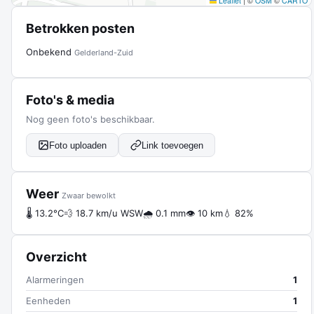
Leaflet
|
©
OSM
©
CARTO
Betrokken posten
Onbekend
Gelderland-Zuid
Foto's & media
Nog geen foto's beschikbaar.
Foto uploaden
Link toevoegen
Weer
Zwaar bewolkt
🌡 13.2°C
💨 18.7 km/u WSW
🌧 0.1 mm
👁 10 km
💧 82%
Overzicht
Alarmeringen
1
Eenheden
1