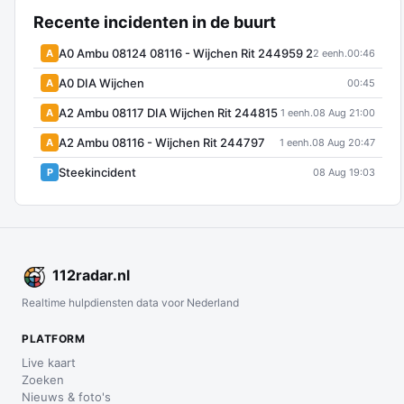
Recente incidenten in de buurt
A0 Ambu 08124 08116 - Wijchen Rit 244959 2
A
2 eenh.
00:46
A0 DIA Wijchen
A
00:45
A2 Ambu 08117 DIA Wijchen Rit 244815
A
1 eenh.
08 Aug 21:00
A2 Ambu 08116 - Wijchen Rit 244797
A
1 eenh.
08 Aug 20:47
Steekincident
P
08 Aug 19:03
112
radar
.nl
Realtime hulpdiensten data voor Nederland
PLATFORM
Live kaart
Zoeken
Nieuws & foto's