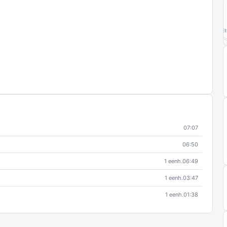
07:07
06:50
1 eenh.
06:49
1 eenh.
03:47
1 eenh.
01:38