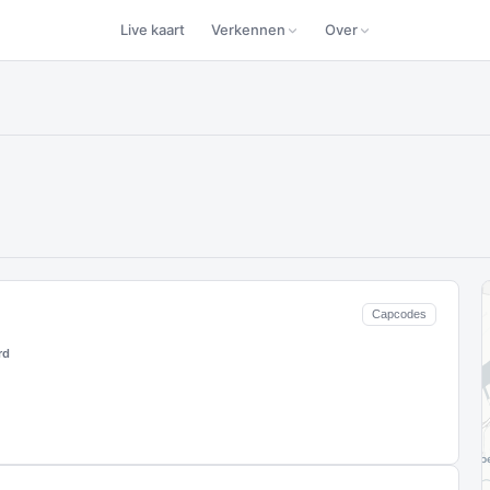
Live kaart
Verkennen
Over
Capcodes
rd