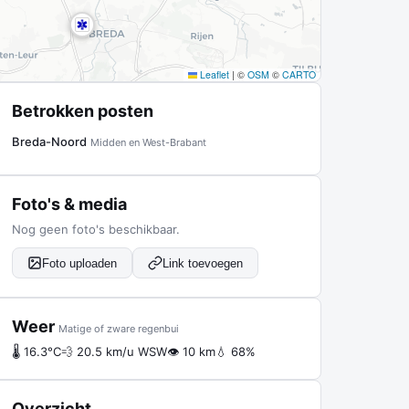
Leaflet
|
©
OSM
©
CARTO
Betrokken posten
Breda-Noord
Midden en West-Brabant
Foto's & media
Nog geen foto's beschikbaar.
Foto uploaden
Link toevoegen
Weer
Matige of zware regenbui
🌡 16.3°C
💨 20.5 km/u WSW
👁 10 km
💧 68%
Overzicht