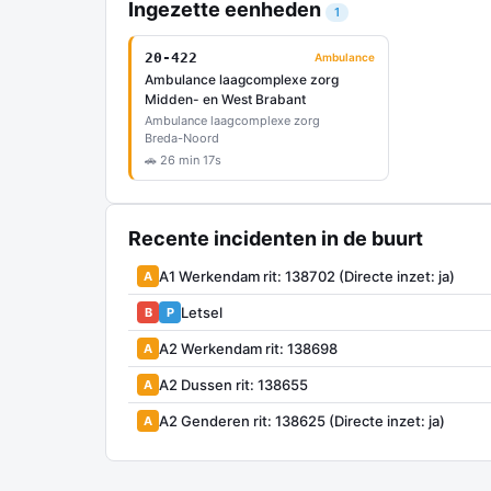
Ingezette eenheden
1
20-422
Ambulance
Ambulance laagcomplexe zorg
Midden- en West Brabant
Ambulance laagcomplexe zorg
Breda-Noord
🚗 26 min 17s
Recente incidenten in de buurt
A1 Werkendam rit: 138702 (Directe inzet: ja)
A
Letsel
B
P
A2 Werkendam rit: 138698
A
A2 Dussen rit: 138655
A
A2 Genderen rit: 138625 (Directe inzet: ja)
A