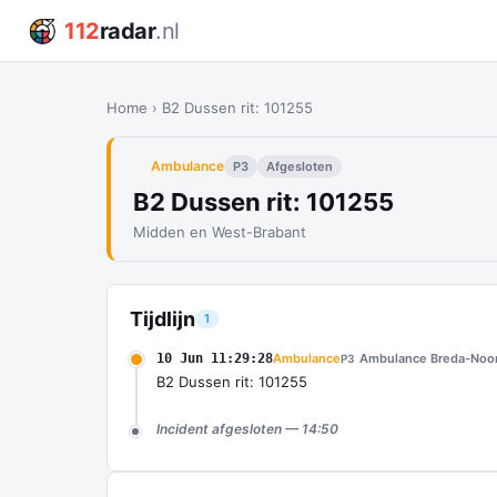
112
radar
.nl
Home
›
B2 Dussen rit: 101255
Ambulance
P3
Afgesloten
B2 Dussen rit: 101255
Midden en West-Brabant
Tijdlijn
1
10 Jun 11:29:28
Ambulance
Ambulance Breda-Noo
P3
B2 Dussen rit: 101255
Incident afgesloten — 14:50