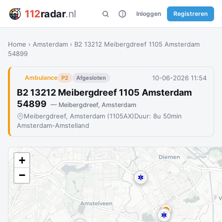
112
radar
.nl
Inloggen
Registreren
Home
›
Amsterdam
›
B2 13212 Meibergdreef 1105 Amsterdam
54899
10-06-2026 11:54
Ambulance
P2
Afgesloten
B2 13212 Meibergdreef 1105 Amsterdam
54899
— Meibergdreef, Amsterdam
Meibergdreef, Amsterdam (1105AX)
Duur: 8u 50min
Amsterdam-Amstelland
+
−