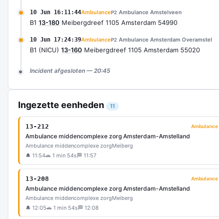
10 Jun 16:11:44
Ambulance
Ambulance Amstelveen
P2
B1
13-180
Meibergdreef 1105 Amsterdam 54990
10 Jun 17:24:39
Ambulance
Ambulance Amsterdam Overamstel
P2
B1 (NICU)
13-160
Meibergdreef 1105 Amsterdam 55020
Incident afgesloten — 20:45
Ingezette eenheden
11
13-212
Ambulance
Ambulance middencomplexe zorg Amsterdam-Amstelland
Ambulance middencomplexe zorg
Meiberg
🔔 11:54
🚗 1 min 54s
🏁 11:57
13-208
Ambulance
Ambulance middencomplexe zorg Amsterdam-Amstelland
Ambulance middencomplexe zorg
Meiberg
🔔 12:05
🚗 1 min 54s
🏁 12:08