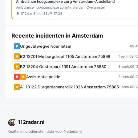
Ambulance hoogcomplexe zorg Amsterdam-Amstelland
Ambulance hoogcomplexe zorg
Amsterdam Overamstel
🔔 17:24
🚗 8 min 43s
🏁 17:34
Recente incidenten in Amsterdam
Ongeval wegvervoer letsel
P
09:4
B2 13201 Meibergdreef 1105 Amsterdam 75898
A
1 eenh.
09:4
B2 13204 Oosterpark 1091 Amsterdam 75880
A
3 eenh.
09:1
Assistentie politie
B
A
2 eenh.
09:1
A1 13122 Durgerdammerdijk 1026 Amsterdam 75885
A
1 eenh.
09:1
112
radar
.nl
Realtime hulpdiensten data voor Nederland