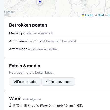
Leaflet
|
©
OSM
©
C
Betrokken posten
Meiberg
Amsterdam-Amstelland
Amsterdam Overamstel
Amsterdam-Amstelland
Amstelveen
Amsterdam-Amstelland
Foto's & media
Nog geen foto's beschikbaar.
Foto uploaden
Link toevoegen
Weer
Lichte regenbui
🌡 17°C
💨 18 km/u WSW
🌧 0.4 mm
👁 10 km
💧 63%