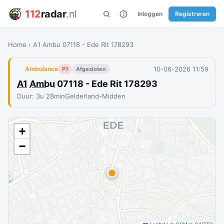
112
radar
.nl
Inloggen
Registreren
Home
›
A1 Ambu 07118 - Ede Rit 178293
10-06-2026 11:59
Ambulance
P1
Afgesloten
A1
Ambu
07118 - Ede Rit 178293
Duur: 3u 28min
Gelderland-Midden
+
−