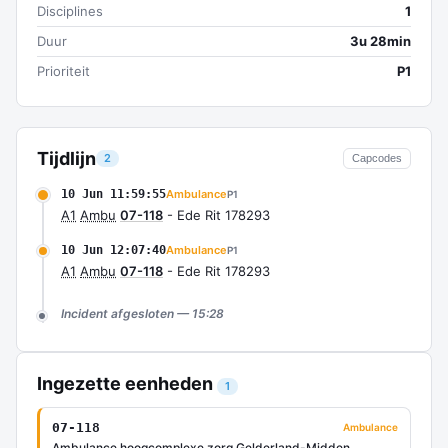
Disciplines
1
Duur
3u 28min
Prioriteit
P1
Tijdlijn
2
Capcodes
10 Jun 11:59:55
Ambulance
P1
A1
Ambu
07-118
- Ede Rit 178293
10 Jun 12:07:40
Ambulance
P1
A1
Ambu
07-118
- Ede Rit 178293
Incident afgesloten — 15:28
Ingezette eenheden
1
07-118
Ambulance
Ambulance hoogcomplexe zorg Gelderland-Midden