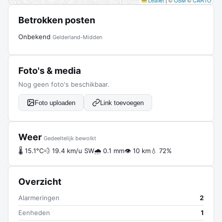
Leaflet
|
©
OSM
©
CARTO
Betrokken posten
Onbekend
Gelderland-Midden
Foto's & media
Nog geen foto's beschikbaar.
Foto uploaden
Link toevoegen
Weer
Gedeeltelijk bewolkt
🌡 15.1°C
💨 19.4 km/u SW
🌧 0.1 mm
👁 10 km
💧 72%
Overzicht
Alarmeringen
2
Eenheden
1