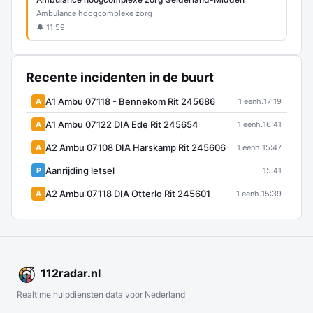
Ambulance hoogcomplexe zorg
🔔 11:59
Recente incidenten in de buurt
A1 Ambu 07118 - Bennekom Rit 245686
A
1 eenh.
17:19
A1 Ambu 07122 DIA Ede Rit 245654
A
1 eenh.
16:41
A2 Ambu 07108 DIA Harskamp Rit 245606
A
1 eenh.
15:47
Aanrijding letsel
P
15:41
A2 Ambu 07118 DIA Otterlo Rit 245601
A
1 eenh.
15:39
112
radar
.nl
Realtime hulpdiensten data voor Nederland