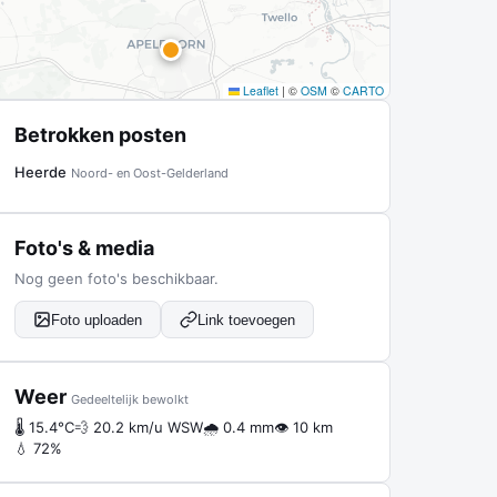
Leaflet
|
©
OSM
©
CARTO
Betrokken posten
Heerde
Noord- en Oost-Gelderland
Foto's & media
Nog geen foto's beschikbaar.
Foto uploaden
Link toevoegen
Weer
Gedeeltelijk bewolkt
🌡 15.4°C
💨 20.2 km/u WSW
🌧 0.4 mm
👁 10 km
💧 72%