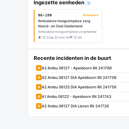
Ingezette eenheden
1
06-180
Ambulance
Ambulance hoogcomplexe zorg
Noord- en Oost Gelderland
Ambulance hoogcomplexe zorg
Heerde
🔔 12:22
🚗 20 min 3s
🏁 12:44
Recente incidenten in de buurt
A2 Ambu 06127 - Apeldoorn Rit 241766
A
A2 Ambu 06127 DIA Apeldoorn Rit 241758
A
A2 Ambu 06125 DIA Apeldoorn Rit 241756
A
A1 Ambu 06122 - Apeldoorn Rit 241743
A
A2 Ambu 06127 DIA Lieren Rit 241726
A