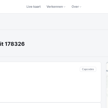
Live kaart
Verkennen
Over
it 178326
Capcodes