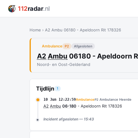
112
radar
.nl
Home
›
A2 Ambu 06180 - Apeldoorn Rit 178326
Ambulance
P2
Afgesloten
A2
Ambu
06180 - Apeldoorn R
Noord- en Oost-Gelderland
Tijdlijn
1
10 Jun 12:22:59
Ambulance
Ambulance Heerde
P2
A2
Ambu
06-180
- Apeldoorn Rit 178326
Incident afgesloten — 15:43