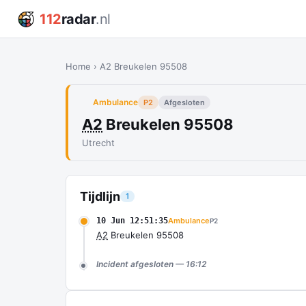
112
radar
.nl
Home
›
A2 Breukelen 95508
Ambulance
P2
Afgesloten
A2
Breukelen 95508
Utrecht
Tijdlijn
1
10 Jun 12:51:35
Ambulance
P2
A2
Breukelen 95508
Incident afgesloten — 16:12