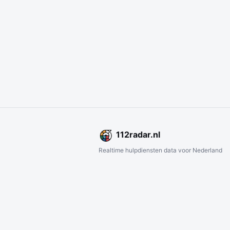
112
radar
.nl
Realtime hulpdiensten data voor Nederland