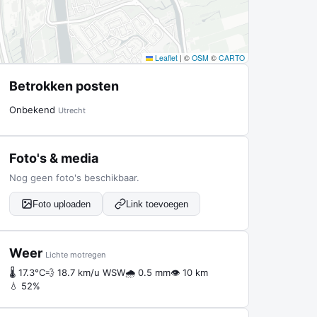
Leaflet
|
©
OSM
©
CARTO
Betrokken posten
Onbekend
Utrecht
Foto's & media
Nog geen foto's beschikbaar.
Foto uploaden
Link toevoegen
Weer
Lichte motregen
🌡 17.3°C
💨 18.7 km/u WSW
🌧 0.5 mm
👁 10 km
💧 52%