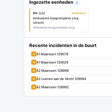
Ingezette eenheden
1
09-112
Ambulance
Ambulance hoogcomplexe zorg
Utrecht
Ambulance hoogcomplexe zorg
Recente incidenten in de buurt
A1 Maarssen 129078
A
A1 Maarssen 129029
A
A2 Maarssen 128996
A
A2 Loenen aan de Vecht 128994
A
A2 Maarssen 128962
A