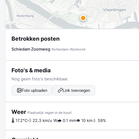
Betrokken posten
Schiedam Zoomweg
Rotterdam-Rijnmond
Foto's & media
Nog geen foto's beschikbaar.
Foto uploaden
Link toevoegen
Weer
Plaatselijk regen in de buurt
🌡 17.2°C
💨 22.3 km/u W
🌧 0.1 mm
👁 10 km
💧 59%