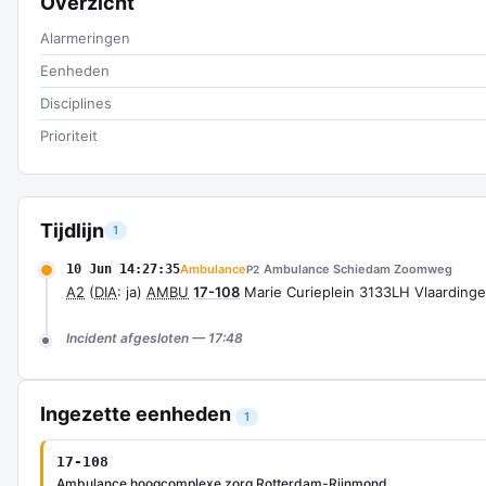
Overzicht
Alarmeringen
Eenheden
Disciplines
Prioriteit
Tijdlijn
1
10 Jun 14:27:35
Ambulance
Ambulance Schiedam Zoomweg
P2
A2
(
DIA
: ja)
AMBU
17-108
Marie Curieplein 3133LH Vlaardin
Incident afgesloten — 17:48
Ingezette eenheden
1
17-108
Ambulance hoogcomplexe zorg Rotterdam-Rijnmond