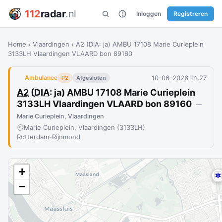
112
radar
.nl
Inloggen
Registreren
Home
›
Vlaardingen
›
A2 (DIA: ja) AMBU 17108 Marie Curieplein
3133LH Vlaardingen VLAARD bon 89160
10-06-2026 14:27
Ambulance
P2
Afgesloten
A2
(
DIA
: ja)
AMBU
17108 Marie Curieplein
3133LH Vlaardingen VLAARD bon 89160
—
Marie Curieplein, Vlaardingen
Marie Curieplein, Vlaardingen (3133LH)
Rotterdam-Rijnmond
+
−