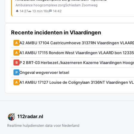
Ambulance hoogcomplexe zorg
Schiedam Zoomweg
🔔 14:27
🚗 13 min 16s
🏁 14:42
Recente incidenten in Vlaardingen
A2 AMBU 17104 Castricumhoeve 3137RN Vlaardingen VLAAR
A
A1 AMBU 17115 Rondom West Vlaardingen VLAARD bon 1233
A
P 2 BRT-03 Herbezet./kazerneren Kazerne Vlaardingen Hoog
B
Ongeval wegvervoer letsel
P
A1 AMBU 17127 Louise de Colignylaan 3136NT Vlaardingen 
A
112
radar
.nl
Realtime hulpdiensten data voor Nederland