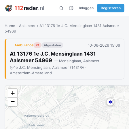
112
radar
.nl
Inloggen
Registreren
Home
›
Aalsmeer
›
A1 13176 1e J.C. Mensinglaan 1431 Aalsmeer
54969
10-06-2026 15:06
Ambulance
P1
Afgesloten
A1
13176 1e J.C. Mensinglaan 1431
Aalsmeer 54969
— Mensinglaan, Aalsmeer
1e J.C. Mensinglaan, Aalsmeer (1431RV)
Amsterdam-Amstelland
+
−