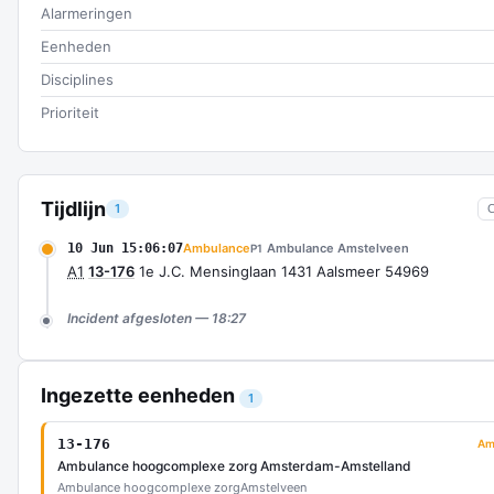
Alarmeringen
Eenheden
Disciplines
Prioriteit
Tijdlijn
1
10 Jun 15:06:07
Ambulance
Ambulance Amstelveen
P1
A1
13-176
1e J.C. Mensinglaan 1431 Aalsmeer 54969
Incident afgesloten — 18:27
Ingezette eenheden
1
13-176
Am
Ambulance hoogcomplexe zorg Amsterdam-Amstelland
Ambulance hoogcomplexe zorg
Amstelveen