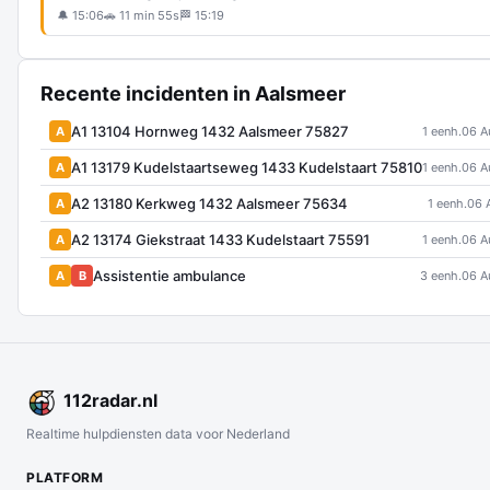
🔔 15:06
🚗 11 min 55s
🏁 15:19
Recente incidenten in Aalsmeer
A1 13104 Hornweg 1432 Aalsmeer 75827
A
1 eenh.
06 A
A1 13179 Kudelstaartseweg 1433 Kudelstaart 75810
A
1 eenh.
06 A
A2 13180 Kerkweg 1432 Aalsmeer 75634
A
1 eenh.
06 
A2 13174 Giekstraat 1433 Kudelstaart 75591
A
1 eenh.
06 A
Assistentie ambulance
A
B
3 eenh.
06 A
112
radar
.nl
Realtime hulpdiensten data voor Nederland
PLATFORM