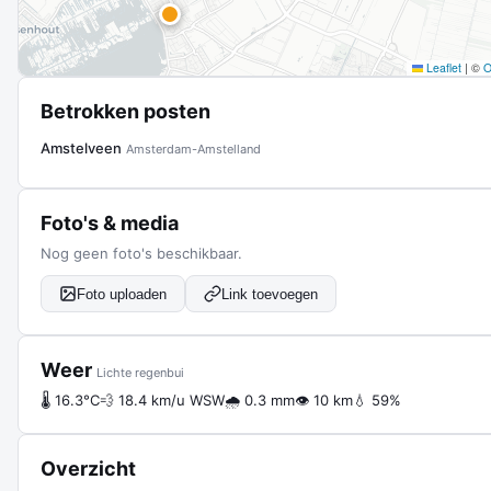
Leaflet
|
©
Betrokken posten
Amstelveen
Amsterdam-Amstelland
Foto's & media
Nog geen foto's beschikbaar.
Foto uploaden
Link toevoegen
Weer
Lichte regenbui
🌡 16.3°C
💨 18.4 km/u WSW
🌧 0.3 mm
👁 10 km
💧 59%
Overzicht