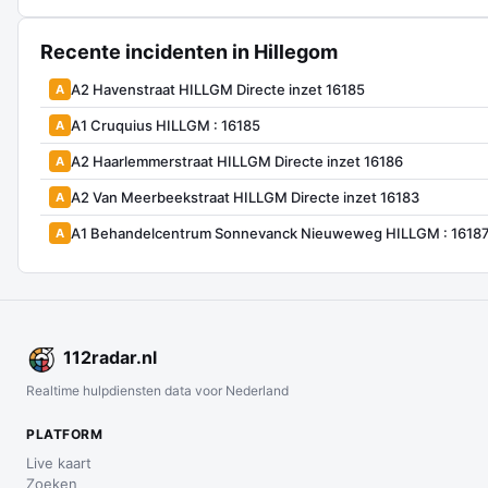
Recente incidenten in Hillegom
A2 Havenstraat HILLGM Directe inzet 16185
A
A1 Cruquius HILLGM : 16185
A
A2 Haarlemmerstraat HILLGM Directe inzet 16186
A
A2 Van Meerbeekstraat HILLGM Directe inzet 16183
A
A1 Behandelcentrum Sonnevanck Nieuweweg HILLGM : 1618
A
112
radar
.nl
Realtime hulpdiensten data voor Nederland
PLATFORM
Live kaart
Zoeken