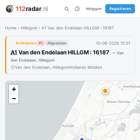
112
radar
.nl
Inloggen
Registreren
Home
›
Hillegom
›
A1 Van den Endelaan HILLGM : 16187
10-06-2026 15:51
Ambulance
P1
Afgesloten
A1
Van den Endelaan HILLGM : 16187
— Van
den Endelaan, Hillegom
Van den Endelaan, Hillegom
Hollands Midden
+
−