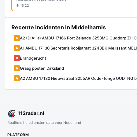
🔔 16:22
Recente incidenten in Middelharnis
A2 (DIA: ja) AMBU 17166 Port Zelande 3253MG Ouddorp ZH
A
A1 AMBU 17130 Secretaris Rooijstraat 3248BK Melissant MEL
A
Brandgerucht
B
Graag posten Dirksland
A
A2 AMBU 17130 Nieuwstraat 3255AR Oude-Tonge OUDTNG b
A
112
radar
.nl
Realtime hulpdiensten data voor Nederland
PLATFORM