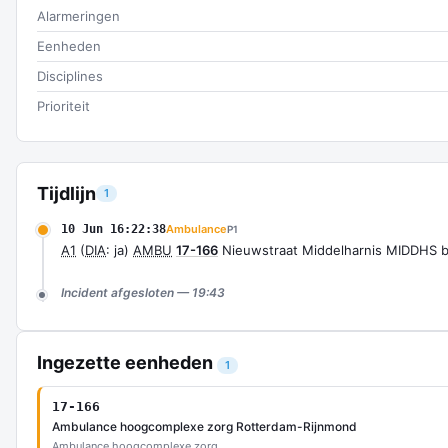
Alarmeringen
Eenheden
Disciplines
Prioriteit
Tijdlijn
1
10 Jun 16:22:38
Ambulance
P1
A1
(
DIA
: ja)
AMBU
17-166
Nieuwstraat Middelharnis MIDDHS 
Incident afgesloten — 19:43
Ingezette eenheden
1
17-166
Ambulance hoogcomplexe zorg Rotterdam-Rijnmond
Ambulance hoogcomplexe zorg