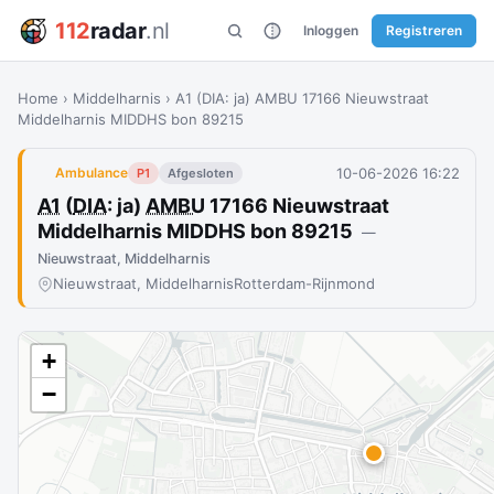
112
radar
.nl
Inloggen
Registreren
Home
›
Middelharnis
›
A1 (DIA: ja) AMBU 17166 Nieuwstraat
Middelharnis MIDDHS bon 89215
10-06-2026 16:22
Ambulance
P1
Afgesloten
A1
(
DIA
: ja)
AMBU
17166 Nieuwstraat
Middelharnis MIDDHS bon 89215
—
Nieuwstraat, Middelharnis
Nieuwstraat, Middelharnis
Rotterdam-Rijnmond
+
−