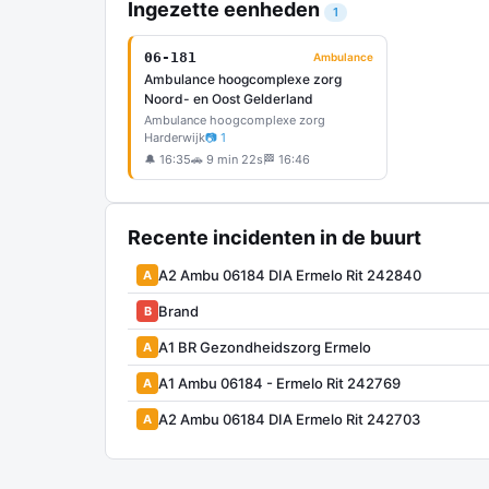
Ingezette eenheden
1
06-181
Ambulance
Ambulance hoogcomplexe zorg
Noord- en Oost Gelderland
Ambulance hoogcomplexe zorg
Harderwijk
📷 1
🔔 16:35
🚗 9 min 22s
🏁 16:46
Recente incidenten in de buurt
A2 Ambu 06184 DIA Ermelo Rit 242840
A
Brand
B
A1 BR Gezondheidszorg Ermelo
A
A1 Ambu 06184 - Ermelo Rit 242769
A
A2 Ambu 06184 DIA Ermelo Rit 242703
A