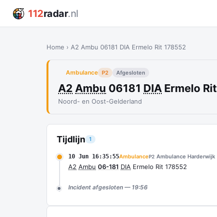
112
radar
.nl
Home
›
A2 Ambu 06181 DIA Ermelo Rit 178552
Ambulance
P2
Afgesloten
A2
Ambu
06181
DIA
Ermelo Ri
Noord- en Oost-Gelderland
Tijdlijn
1
10 Jun 16:35:55
Ambulance
Ambulance Harderwijk
P2
A2
Ambu
06-181
DIA
Ermelo Rit 178552
Incident afgesloten — 19:56