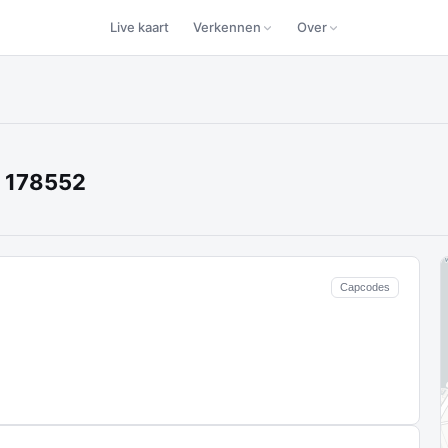
Live kaart
Verkennen
Over
t 178552
Capcodes