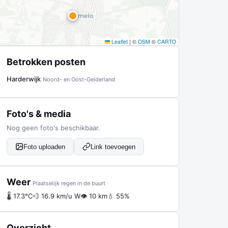
Leaflet
|
©
OSM
©
CARTO
Betrokken posten
Harderwijk
Noord- en Oost-Gelderland
Foto's & media
Nog geen foto's beschikbaar.
Foto uploaden
Link toevoegen
Weer
Plaatselijk regen in de buurt
🌡 17.3°C
💨 16.9 km/u W
👁 10 km
💧 55%
Overzicht