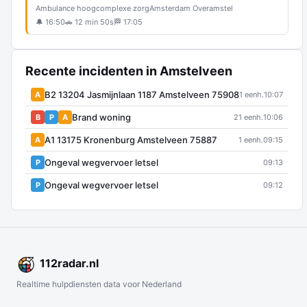
Ambulance hoogcomplexe zorg
Amsterdam Overamstel
🔔 16:50
🚗 12 min 50s
🏁 17:05
Recente incidenten in Amstelveen
B2 13204 Jasmijnlaan 1187 Amstelveen 75908
A
1 eenh.
10:07
Brand woning
B
P
A
21 eenh.
10:06
A1 13175 Kronenburg Amstelveen 75887
A
1 eenh.
09:15
Ongeval wegvervoer letsel
P
09:13
Ongeval wegvervoer letsel
P
09:12
112
radar
.nl
Realtime hulpdiensten data voor Nederland