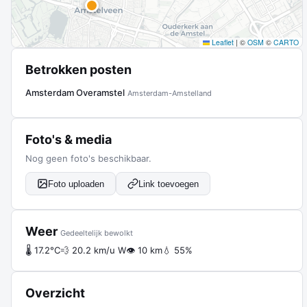
Leaflet
|
©
OSM
©
CARTO
Betrokken posten
Amsterdam Overamstel
Amsterdam-Amstelland
Foto's & media
Nog geen foto's beschikbaar.
Foto uploaden
Link toevoegen
Weer
Gedeeltelijk bewolkt
🌡 17.2°C
💨 20.2 km/u W
👁 10 km
💧 55%
Overzicht