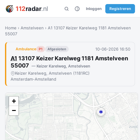
112
radar
.nl
Inloggen
Registreren
Home
›
Amstelveen
›
A1 13107 Keizer Karelweg 1181 Amstelveen
55007
10-06-2026 16:50
Ambulance
P1
Afgesloten
A1
13107 Keizer Karelweg 1181 Amstelveen
55007
— Keizer Karelweg, Amstelveen
Keizer Karelweg, Amstelveen (1181RC)
Amsterdam-Amstelland
+
−