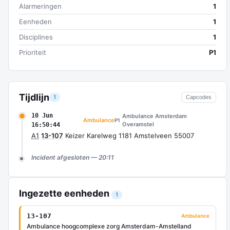
Alarmeringen
1
Eenheden
1
Disciplines
1
Prioriteit
P1
Tijdlijn
1
Capcodes
10 Jun
Ambulance Amsterdam
Ambulance
P1
Overamstel
16:50:44
A1
13-107
Keizer Karelweg 1181 Amstelveen 55007
Incident afgesloten — 20:11
Ingezette eenheden
1
13-107
Ambulance
Ambulance hoogcomplexe zorg Amsterdam-Amstelland