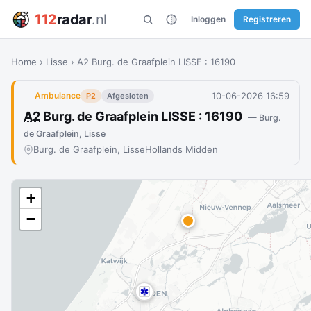
112
radar
.nl
Inloggen
Registreren
Home
›
Lisse
›
A2 Burg. de Graafplein LISSE : 16190
10-06-2026 16:59
Ambulance
P2
Afgesloten
A2
Burg. de Graafplein LISSE : 16190
— Burg.
de Graafplein, Lisse
Burg. de Graafplein, Lisse
Hollands Midden
+
−