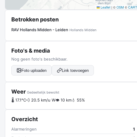
Leaflet
|
©
OSM
©
CAR
Betrokken posten
RAV Hollands Midden - Leiden
Hollands Midden
Foto's & media
Nog geen foto's beschikbaar.
Foto uploaden
Link toevoegen
Weer
Gedeeltelijk bewolkt
🌡 17.1°C
💨 20.5 km/u W
👁 10 km
💧 55%
Overzicht
Alarmeringen
1