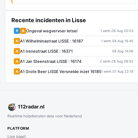
Recente incidenten in Lisse
Ongeval wegvervoer letsel
P
A
1 eenh.
08 Aug 20:03
A1 Wilhelminastraat LISSE : 16187
A
1 eenh.
08 Aug 18:40
A1 Irenestraat LISSE : 16371
A
08 Aug 14:06
A1 Jan Steenstraat LISSE : 16174
A
2 eenh.
08 Aug 08:55
A1 Grote Beer LISSE Versnelde inzet 16185
A
1 eenh.
07 Aug 22:19
112
radar
.nl
Realtime hulpdiensten data voor Nederland
PLATFORM
Live kaart