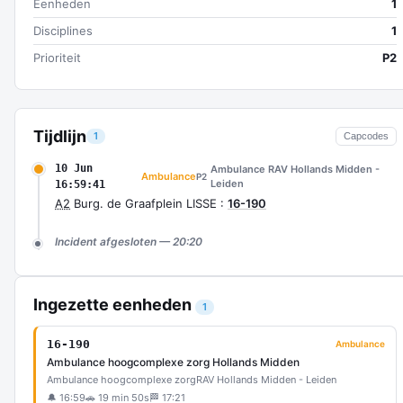
Eenheden
1
Disciplines
1
Prioriteit
P2
Tijdlijn
1
Capcodes
10 Jun
Ambulance RAV Hollands Midden -
Ambulance
P2
Leiden
16:59:41
A2
Burg. de Graafplein LISSE :
16-190
Incident afgesloten — 20:20
Ingezette eenheden
1
16-190
Ambulance
Ambulance hoogcomplexe zorg Hollands Midden
Ambulance hoogcomplexe zorg
RAV Hollands Midden - Leiden
🔔 16:59
🚗 19 min 50s
🏁 17:21