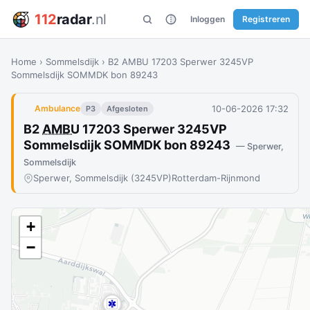
112
radar
.nl
Inloggen
Registreren
Home
›
Sommelsdijk
›
B2 AMBU 17203 Sperwer 3245VP
Sommelsdijk SOMMDK bon 89243
10-06-2026 17:32
Ambulance
P3
Afgesloten
B2
AMBU
17203 Sperwer 3245VP
Sommelsdijk SOMMDK bon 89243
— Sperwer,
Sommelsdijk
Sperwer, Sommelsdijk (3245VP)
Rotterdam-Rijnmond
+
−