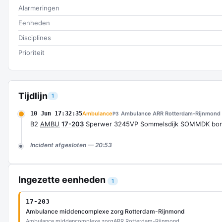
Alarmeringen
Eenheden
Disciplines
Prioriteit
Tijdlijn
1
10 Jun 17:32:35
Ambulance
Ambulance ARR Rotterdam-Rijnmond
P3
B2
AMBU
17-203
Sperwer 3245VP Sommelsdijk SOMMDK bo
Incident afgesloten — 20:53
Ingezette eenheden
1
17-203
Ambulance middencomplexe zorg Rotterdam-Rijnmond
Ambulance middencomplexe zorg
ARR Rotterdam-Rijnmond