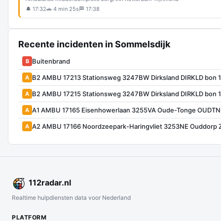
🔔 17:32
🚗 4 min 25s
🏁 17:38
Recente incidenten in Sommelsdijk
Buitenbrand
B
B2 AMBU 17213 Stationsweg 3247BW Dirksland DIRKLD bon 
A
B2 AMBU 17215 Stationsweg 3247BW Dirksland DIRKLD bon 
A
A1 AMBU 17165 Eisenhowerlaan 3255VA Oude-Tonge OUDTN
A
A2 AMBU 17166 Noordzeepark-Haringvliet 3253NE Ouddorp
A
112
radar
.nl
Realtime hulpdiensten data voor Nederland
PLATFORM