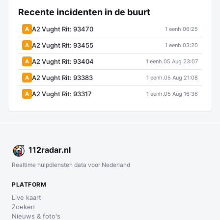
Recente incidenten in de buurt
A2 Vught Rit: 93470
A
1 eenh.
06:25
A2 Vught Rit: 93455
A
1 eenh.
03:20
A2 Vught Rit: 93404
A
1 eenh.
05 Aug 23:07
A2 Vught Rit: 93383
A
1 eenh.
05 Aug 21:08
A2 Vught Rit: 93317
A
1 eenh.
05 Aug 16:36
112
radar
.nl
Realtime hulpdiensten data voor Nederland
PLATFORM
Live kaart
Zoeken
Nieuws & foto's