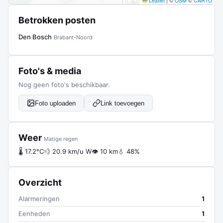
Leaflet
|
©
OSM
©
CARTO
Betrokken posten
Den Bosch
Brabant-Noord
Foto's & media
Nog geen foto's beschikbaar.
Foto uploaden
Link toevoegen
Weer
Matige regen
🌡 17.2°C
💨 20.9 km/u W
👁 10 km
💧 48%
Overzicht
Alarmeringen
1
Eenheden
1