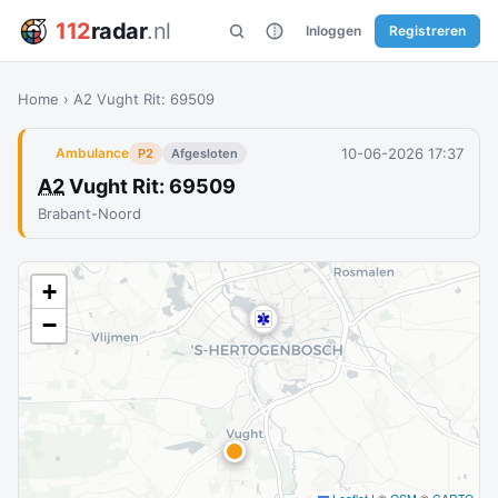
112
radar
.nl
Inloggen
Registreren
Home
›
A2 Vught Rit: 69509
10-06-2026 17:37
Ambulance
P2
Afgesloten
A2
Vught Rit: 69509
Brabant-Noord
+
−