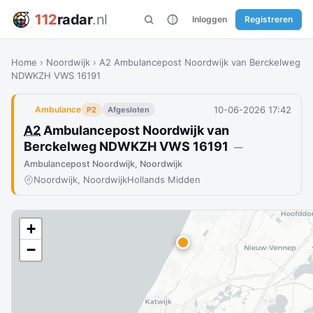
112
radar
.nl
Inloggen
Registreren
Home
›
Noordwijk
›
A2 Ambulancepost Noordwijk van Berckelweg
NDWKZH VWS 16191
10-06-2026 17:42
Ambulance
P2
Afgesloten
A2
Ambulancepost Noordwijk van
Berckelweg NDWKZH VWS 16191
—
Ambulancepost Noordwijk, Noordwijk
Noordwijk, Noordwijk
Hollands Midden
+
−