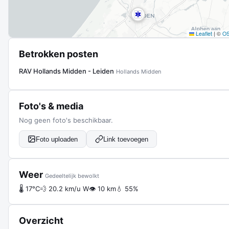
Leaflet
|
©
O
Betrokken posten
RAV Hollands Midden - Leiden
Hollands Midden
Foto's & media
Nog geen foto's beschikbaar.
Foto uploaden
Link toevoegen
Weer
Gedeeltelijk bewolkt
🌡 17°C
💨 20.2 km/u W
👁 10 km
💧 55%
Overzicht