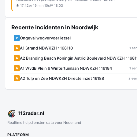
🔔 17:42
🚗 19 min 10s
🏁 18:03
Recente incidenten in Noordwijk
Ongeval wegvervoer letsel
P
A1 Strand NDWKZH : 168110
A
1 ee
A2 Branding Beach Koningin Astrid Boulevard NDWKZH : 1681
A
A1 WvdB Plein 6 Wintertuinlaan NDWKZH : 16184
A
1 ee
A2 Tulp en Zee NDWKZH Directe inzet 16188
A
2 een
112
radar
.nl
Realtime hulpdiensten data voor Nederland
PLATFORM