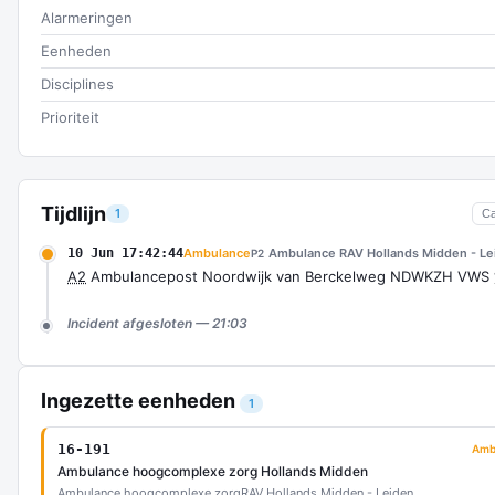
Alarmeringen
Eenheden
Disciplines
Prioriteit
Tijdlijn
1
C
10 Jun 17:42:44
Ambulance
Ambulance RAV Hollands Midden - Le
P2
A2
Ambulancepost Noordwijk van Berckelweg NDWKZH VWS
Incident afgesloten — 21:03
Ingezette eenheden
1
16-191
Amb
Ambulance hoogcomplexe zorg Hollands Midden
Ambulance hoogcomplexe zorg
RAV Hollands Midden - Leiden