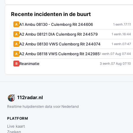
Recente incidenten in de buurt
A1 Ambu 08130 - Culemborg Rit 244606
A
1 eenh.
17:11
A2 Ambu 08121 DIA Culemborg Rit 244579
A
1 eenh.
16:44
A2 Ambu 08130 VWS Culemborg Rit 244074
A
1 eenh.
07:47
A2 Ambu 08118 VWS Culemborg Rit 242985
A
1 eenh.
07 Aug 07:44
Reanimatie
B
3 eenh.
07 Aug 07:10
112
radar
.nl
Realtime hulpdiensten data voor Nederland
PLATFORM
Live kaart
Zoeken