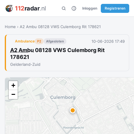
112
radar
.nl
Inloggen
Registreren
Home
›
A2 Ambu 08128 VWS Culemborg Rit 178621
10-06-2026 17:49
Ambulance
P2
Afgesloten
A2
Ambu
08128 VWS Culemborg Rit
178621
Gelderland-Zuid
+
−