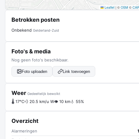
Leaflet
|
©
OSM
©
CA
Betrokken posten
Onbekend
Gelderland-Zuid
Foto's & media
Nog geen foto's beschikbaar.
Foto uploaden
Link toevoegen
Weer
Gedeeltelijk bewolkt
🌡 17°C
💨 20.5 km/u W
👁 10 km
💧 55%
Overzicht
Alarmeringen