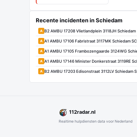
Recente incidenten in Schiedam
B2 AMBU 17208 Vlietlandplein 3118JH Schieda
A
A1 AMBU 17106 Fabristraat 3117MK Schiedam S
A
A1 AMBU 17105 Frambozengaarde 3124WG Schi
A
A1 AMBU 17146 Minister Donkerstraat 3119RE 
A
B2 AMBU 17203 Edisonstraat 3112LV Schiedam
A
112
radar
.nl
Realtime hulpdiensten data voor Nederland