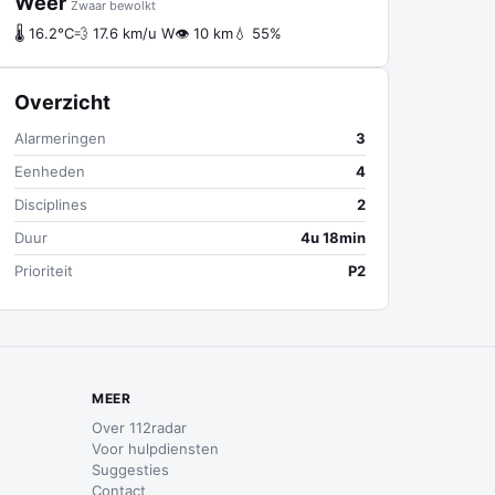
Weer
Zwaar bewolkt
🌡 16.2°C
💨 17.6 km/u W
👁 10 km
💧 55%
Overzicht
Alarmeringen
3
Eenheden
4
Disciplines
2
Duur
4u 18min
Prioriteit
P2
MEER
Over 112radar
Voor hulpdiensten
Suggesties
Contact