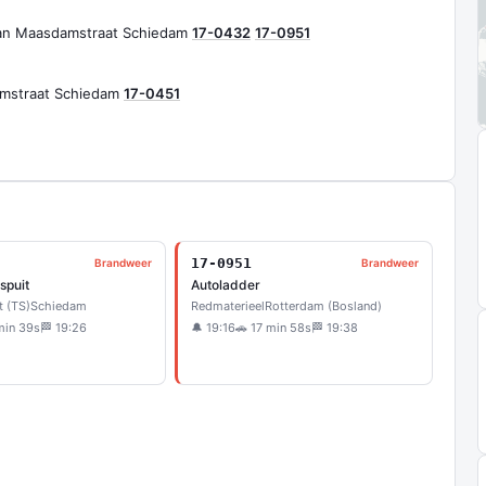
van Maasdamstraat Schiedam
17-0432
17-0951
mstraat Schiedam
17-0451
17-0951
Brandweer
Brandweer
spuit
Autoladder
t (TS)
Schiedam
Redmaterieel
Rotterdam (Bosland)
min 39s
🏁 19:26
🔔 19:16
🚗 17 min 58s
🏁 19:38