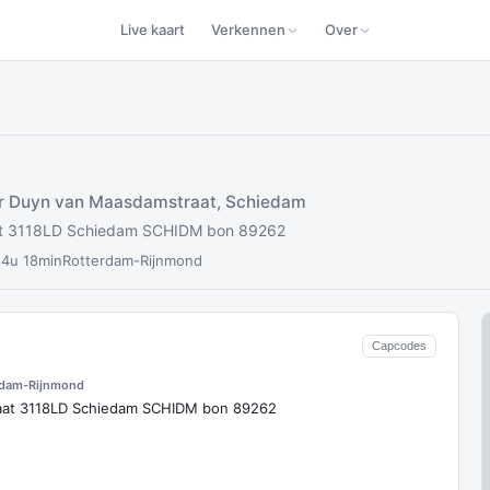
Live kaart
Verkennen
Over
r Duyn van Maasdamstraat, Schiedam
at 3118LD Schiedam SCHIDM bon 89262
 4u 18min
Rotterdam-Rijnmond
Capcodes
rdam-Rijnmond
aat 3118LD Schiedam SCHIDM bon 89262