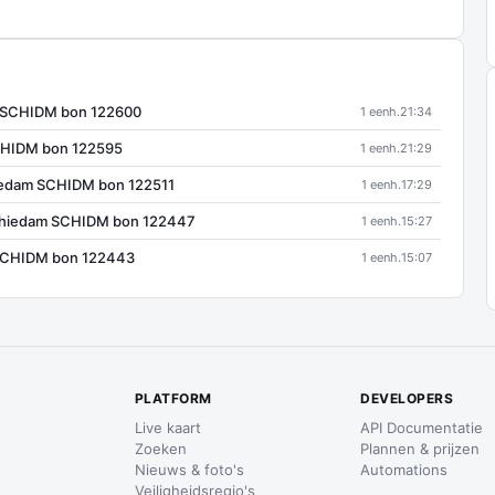
m SCHIDM bon 122600
1 eenh.
21:34
CHIDM bon 122595
1 eenh.
21:29
edam SCHIDM bon 122511
1 eenh.
17:29
Schiedam SCHIDM bon 122447
1 eenh.
15:27
 SCHIDM bon 122443
1 eenh.
15:07
PLATFORM
DEVELOPERS
Live kaart
API Documentatie
Zoeken
Plannen & prijzen
Nieuws & foto's
Automations
Veiligheidsregio's