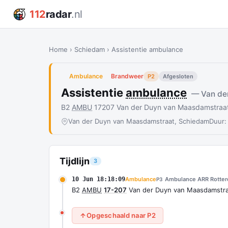
112
radar
.nl
Home
›
Schiedam
›
Assistentie ambulance
Ambulance
Brandweer
P2
Afgesloten
Assistentie
ambulance
— Van de
B2
AMBU
17207 Van der Duyn van Maasdamstra
Van der Duyn van Maasdamstraat, Schiedam
Duur:
Tijdlijn
3
10 Jun 18:18:09
Ambulance
Ambulance ARR Rotte
P3
B2
AMBU
17-207
Van der Duyn van Maasdamstr
Opgeschaald naar P2