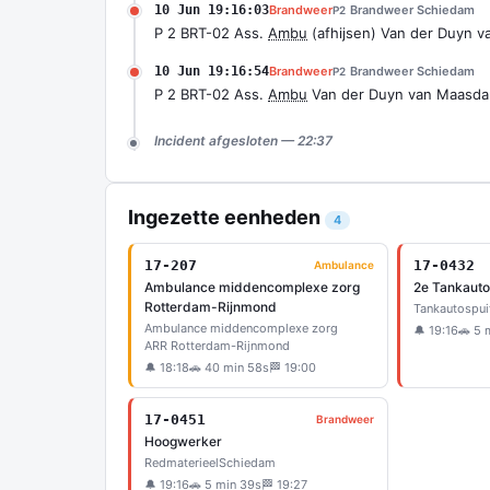
10 Jun 19:16:03
Brandweer
Brandweer Schiedam
P2
P 2 BRT-02 Ass.
Ambu
(afhijsen) Van der Duyn 
10 Jun 19:16:54
Brandweer
Brandweer Schiedam
P2
P 2 BRT-02 Ass.
Ambu
Van der Duyn van Maasda
Incident afgesloten — 22:37
Ingezette eenheden
4
17-207
17-0432
Ambulance
Ambulance middencomplexe zorg
2e Tankauto
Rotterdam-Rijnmond
Tankautospui
Ambulance middencomplexe zorg
🔔 19:16
🚗 5 
ARR Rotterdam-Rijnmond
🔔 18:18
🚗 40 min 58s
🏁 19:00
17-0451
Brandweer
Hoogwerker
Redmaterieel
Schiedam
🔔 19:16
🚗 5 min 39s
🏁 19:27