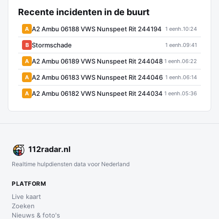
Recente incidenten in de buurt
A2 Ambu 06188 VWS Nunspeet Rit 244194
A
1 eenh.
10:24
Stormschade
B
1 eenh.
09:41
A2 Ambu 06189 VWS Nunspeet Rit 244048
A
1 eenh.
06:22
A2 Ambu 06183 VWS Nunspeet Rit 244046
A
1 eenh.
06:14
A2 Ambu 06182 VWS Nunspeet Rit 244034
A
1 eenh.
05:36
112
radar
.nl
Realtime hulpdiensten data voor Nederland
PLATFORM
Live kaart
Zoeken
Nieuws & foto's