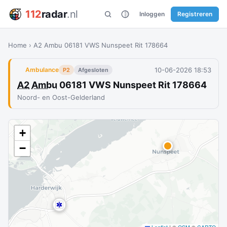
112
radar
.nl
Inloggen
Registreren
Home
›
A2 Ambu 06181 VWS Nunspeet Rit 178664
10-06-2026 18:53
Ambulance
P2
Afgesloten
A2
Ambu
06181 VWS Nunspeet Rit 178664
Noord- en Oost-Gelderland
+
−