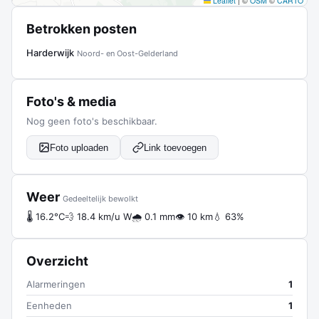
Leaflet
|
©
OSM
©
CARTO
Betrokken posten
Harderwijk
Noord- en Oost-Gelderland
Foto's & media
Nog geen foto's beschikbaar.
Foto uploaden
Link toevoegen
Weer
Gedeeltelijk bewolkt
🌡 16.2°C
💨 18.4 km/u W
🌧 0.1 mm
👁 10 km
💧 63%
Overzicht
Alarmeringen
1
Eenheden
1