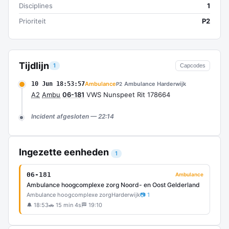
Disciplines
1
Prioriteit
P2
Tijdlijn
1
Capcodes
10 Jun 18:53:57
Ambulance
Ambulance Harderwijk
P2
A2
Ambu
06-181
VWS Nunspeet Rit 178664
Incident afgesloten — 22:14
Ingezette eenheden
1
06-181
Ambulance
Ambulance hoogcomplexe zorg Noord- en Oost Gelderland
Ambulance hoogcomplexe zorg
Harderwijk
📷 1
🔔 18:53
🚗 15 min 4s
🏁 19:10