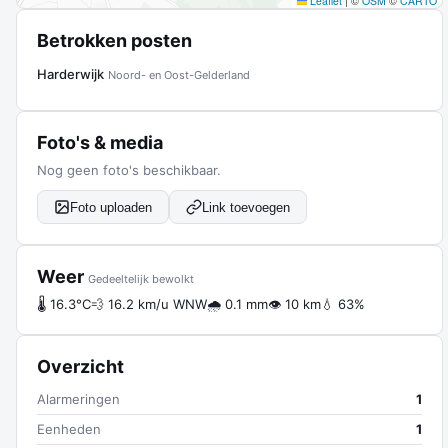
Leaflet
|
©
OSM
©
CARTO
Betrokken posten
Harderwijk
Noord- en Oost-Gelderland
Foto's & media
Nog geen foto's beschikbaar.
Foto uploaden
Link toevoegen
Weer
Gedeeltelijk bewolkt
🌡 16.3°C
💨 16.2 km/u WNW
🌧 0.1 mm
👁 10 km
💧 63%
Overzicht
Alarmeringen
1
Eenheden
1