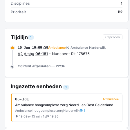
Disciplines
1
Prioriteit
P2
Tijdlijn
1
Capcodes
10 Jun 19:09:59
Ambulance
Ambulance Harderwijk
P2
A2
Ambu
06-181
- Nunspeet Rit 178675
Incident afgesloten — 22:30
Ingezette eenheden
1
06-181
Ambulance
Ambulance hoogcomplexe zorg Noord- en Oost Gelderland
Ambulance hoogcomplexe zorg
Harderwijk
📷 1
🔔 19:09
🚗 15 min 4s
🏁 19:26