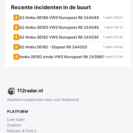
Recente incidenten in de buurt
A2 Ambu 06189 VWS Nunspeet Rit 244048
A
1 eenh.
06:22
A2 Ambu 06183 VWS Nunspeet Rit 244046
A
1 eenh.
06:14
A2 Ambu 06182 VWS Nunspeet Rit 244034
A
1 eenh.
05:36
B2 Ambu 06182 - Elspeet Rit 244020
A
1 eenh.
04:46
Ambu 06182 einde VWS Nunspeet Rit 243965
A
1 eenh.
01:44
112
radar
.nl
Realtime hulpdiensten data voor Nederland
PLATFORM
Live kaart
Zoeken
Nieuws & foto's