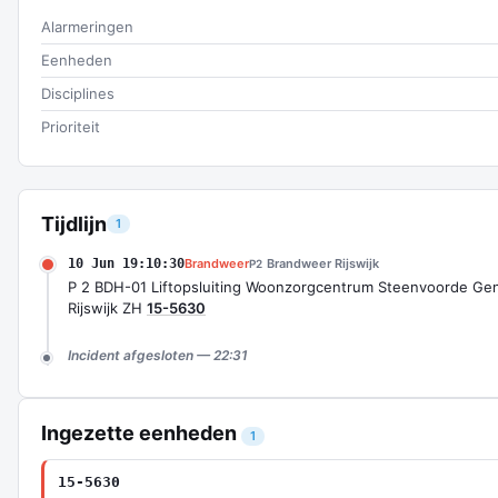
Alarmeringen
Eenheden
Disciplines
Prioriteit
Tijdlijn
1
10 Jun 19:10:30
Brandweer
Brandweer Rijswijk
P2
P 2 BDH-01 Liftopsluiting Woonzorgcentrum Steenvoorde Gen
Rijswijk ZH
15-5630
Incident afgesloten — 22:31
Ingezette eenheden
1
15-5630