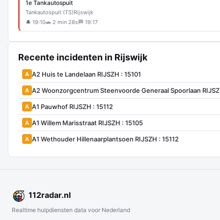
1e Tankautospuit
Tankautospuit (TS)
Rijswijk
🔔 19:10
🚗 2 min 28s
🏁 19:17
Recente incidenten in Rijswijk
A2 Huis te Landelaan RIJSZH : 15101
A
A2 Woonzorgcentrum Steenvoorde Generaal Spoorlaan RIJSZH
A
A1 Pauwhof RIJSZH : 15112
A
A1 Willem Marisstraat RIJSZH : 15105
A
A1 Wethouder Hillenaarplantsoen RIJSZH : 15112
A
112
radar
.nl
Realtime hulpdiensten data voor Nederland