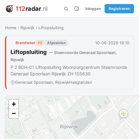
112
radar
.nl
Inloggen
Registreren
Home
›
Rijswijk
›
Liftopsluiting
10-06-2026 19:10
Brandweer
P2
Afgesloten
Liftopsluiting
— Steenvoorde Generaal Spoorlaan,
Rijswijk
P 2 BDH-01 Liftopsluiting Woonzorgcentrum Steenvoorde
Generaal Spoorlaan Rijswijk ZH 155630
Generaal Spoorlaan, Rijswijk
Haaglanden
+
−