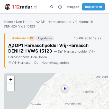
112
radar
.nl
Inloggen
Registreren
Home
›
Den Hoorn
›
A2 DP1 Harnaschpolder Vrij-Harnasch
DENHZH VWS 15123
10-06-2026 19:29
Ambulance
P2
Afgesloten
A2
DP1 Harnaschpolder Vrij-Harnasch
DENHZH VWS 15123
— Dp1 Harnaschpolder Vrij-
Harnasch Vws, Den Hoorn
Vrij-Harnasch, Den Hoorn
Haaglanden
+
−