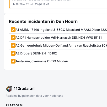
🔔 19:29
🚗 12 min 15s
🏁 19:42
Recente incidenten in Den Hoorn
A1 AMBU 17146 Ingeland 3155GC Maasland MAASLD bon 122
A
A2 DP1 Harnaschpolder Vrij-Harnasch DENHZH VWS 15131
A
A2 Gemeentehuis Midden-Delfland Anna van Raesfeltstra SCH
A
A2 Drogerij DENHZH : 15102
A
Testalarm, overname OVDG Midden
A
112
radar
.nl
Realtime hulpdiensten data voor Nederland
PLATFORM