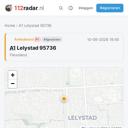
112
radar
.nl
Inloggen
Registreren
Home
›
A1 Lelystad 95736
10-06-2026 19:45
Ambulance
P1
Afgesloten
A1
Lelystad 95736
Flevoland
+
−