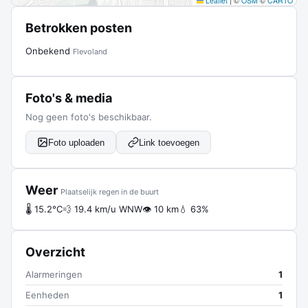
Leaflet
|
©
OSM
©
CARTO
Betrokken posten
Onbekend
Flevoland
Foto's & media
Nog geen foto's beschikbaar.
Foto uploaden
Link toevoegen
Weer
Plaatselijk regen in de buurt
🌡 15.2°C
💨 19.4 km/u WNW
👁 10 km
💧 63%
Overzicht
Alarmeringen
1
Eenheden
1