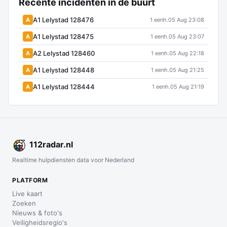
Recente incidenten in de buurt
A1 Lelystad 128476
A
1 eenh.
05 Aug 23:08
A1 Lelystad 128475
A
1 eenh.
05 Aug 23:07
A2 Lelystad 128460
A
1 eenh.
05 Aug 22:18
A1 Lelystad 128448
A
1 eenh.
05 Aug 21:25
A1 Lelystad 128444
A
1 eenh.
05 Aug 21:19
112
radar
.nl
Realtime hulpdiensten data voor Nederland
PLATFORM
Live kaart
Zoeken
Nieuws & foto's
Veiligheidsregio's