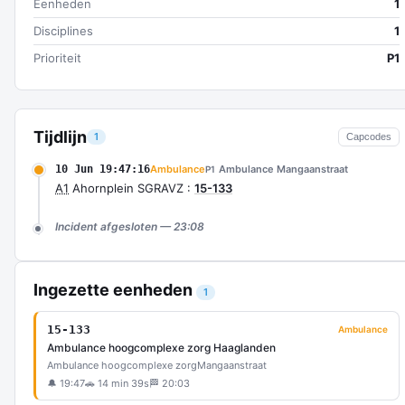
Eenheden
1
Disciplines
1
Prioriteit
P1
Tijdlijn
1
Capcodes
10 Jun 19:47:16
Ambulance
Ambulance Mangaanstraat
P1
A1
Ahornplein SGRAVZ :
15-133
Incident afgesloten — 23:08
Ingezette eenheden
1
15-133
Ambulance
Ambulance hoogcomplexe zorg Haaglanden
Ambulance hoogcomplexe zorg
Mangaanstraat
🔔 19:47
🚗 14 min 39s
🏁 20:03