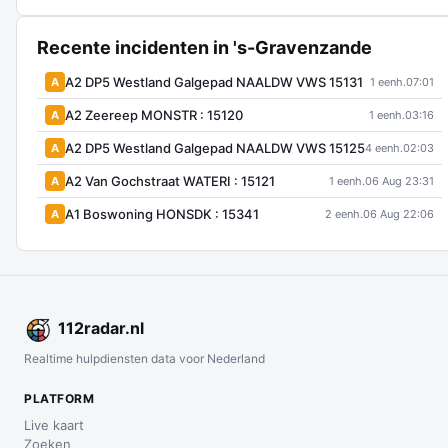
Recente incidenten in 's-Gravenzande
A2 DP5 Westland Galgepad NAALDW VWS 15131
A
1 eenh.
07:01
A2 Zeereep MONSTR : 15120
A
1 eenh.
03:16
A2 DP5 Westland Galgepad NAALDW VWS 15125
A
4 eenh.
02:03
A2 Van Gochstraat WATERI : 15121
A
1 eenh.
06 Aug 23:31
A1 Boswoning HONSDK : 15341
A
2 eenh.
06 Aug 22:06
112
radar
.nl
Realtime hulpdiensten data voor Nederland
PLATFORM
Live kaart
Zoeken