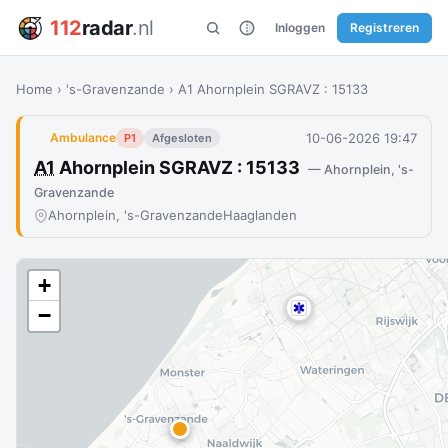
112
radar
.nl
Inloggen
Registreren
Home
›
's-Gravenzande
›
A1 Ahornplein SGRAVZ : 15133
10-06-2026 19:47
Ambulance
P1
Afgesloten
A1
Ahornplein SGRAVZ : 15133
— Ahornplein, 's-
Gravenzande
Ahornplein, 's-Gravenzande
Haaglanden
+
−