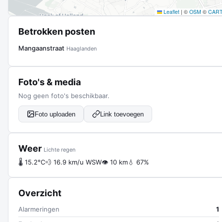
Leaflet
|
©
OSM
©
CAR
Betrokken posten
Mangaanstraat
Haaglanden
Foto's & media
Nog geen foto's beschikbaar.
Foto uploaden
Link toevoegen
Weer
Lichte regen
🌡 15.2°C
💨 16.9 km/u WSW
👁 10 km
💧 67%
Overzicht
Alarmeringen
1