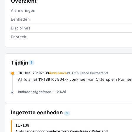
Overzicht
Alarmeringen
Eenheden
Disciplines
Prioriteit
Tijdlijn
1
10 Jun 20:07:39
Ambulance
Ambulance Purmerend
P1
A1
(
dia
: ja)
11-139
Rit 86477 Jonkheer van Cittersplein Purme
Incident afgesloten — 23:28
Ingezette eenheden
1
11-139
Ambulance hoogcomplexe zorg Zaanstreek-Waterland