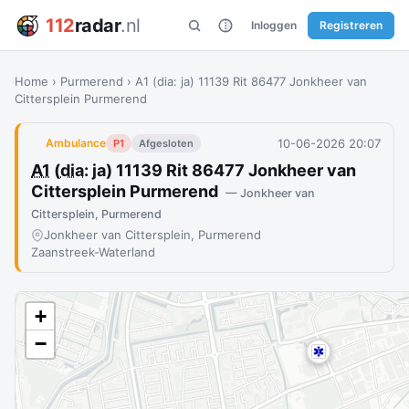
112
radar
.nl
Inloggen
Registreren
Home
›
Purmerend
›
A1 (dia: ja) 11139 Rit 86477 Jonkheer van
Cittersplein Purmerend
10-06-2026 20:07
Ambulance
P1
Afgesloten
A1
(
dia
: ja) 11139 Rit 86477 Jonkheer van
Cittersplein Purmerend
— Jonkheer van
Cittersplein, Purmerend
Jonkheer van Cittersplein, Purmerend
Zaanstreek-Waterland
+
−