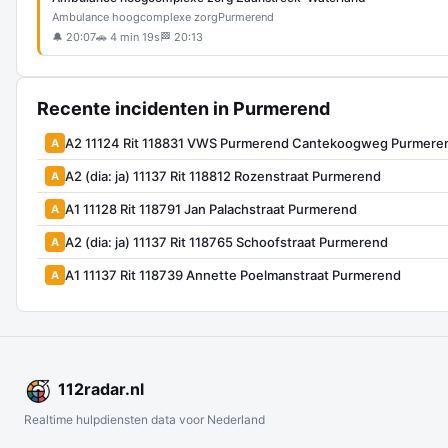
Ambulance hoogcomplexe zorg
Purmerend
🔔 20:07
🚗 4 min 19s
🏁 20:13
Recente incidenten in Purmerend
A2 11124 Rit 118831 VWS Purmerend Cantekoogweg Purmere
A
A2 (dia: ja) 11137 Rit 118812 Rozenstraat Purmerend
A
A1 11128 Rit 118791 Jan Palachstraat Purmerend
A
A2 (dia: ja) 11137 Rit 118765 Schoofstraat Purmerend
A
A1 11137 Rit 118739 Annette Poelmanstraat Purmerend
A
112
radar
.nl
Realtime hulpdiensten data voor Nederland