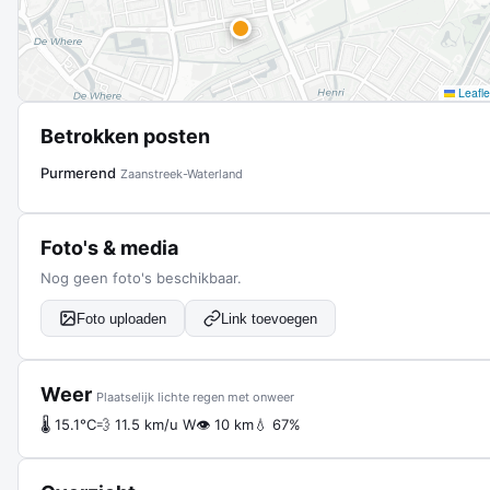
Leafle
Betrokken posten
Purmerend
Zaanstreek-Waterland
Foto's & media
Nog geen foto's beschikbaar.
Foto uploaden
Link toevoegen
Weer
Plaatselijk lichte regen met onweer
🌡 15.1°C
💨 11.5 km/u W
👁 10 km
💧 67%