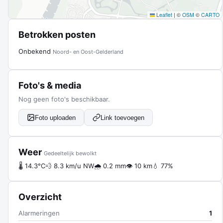
Leaflet
|
©
OSM
©
CARTO
Betrokken posten
Onbekend
Noord- en Oost-Gelderland
Foto's & media
Nog geen foto's beschikbaar.
Foto uploaden
Link toevoegen
Weer
Gedeeltelijk bewolkt
🌡 14.3°C
💨 8.3 km/u NW
🌧 0.2 mm
👁 10 km
💧 77%
Overzicht
Alarmeringen
1