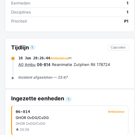
Eenheden
1
Disciplines
1
Prioriteit
P1
Tijdlijn
1
Capcodes
10 Jun 20:26:44
Ambulance
P1
A0
Ambu
06-814
Reanimatie Zutphen Rit 178724
Incident afgesloten — 23:47
Ingezette eenheden
1
06-814
Ambulance
GHOR OvDG/CvDG
GHOR OvDG/CvDG
🔔 20:26