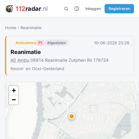
112
radar
.nl
Inloggen
Registreren
Home
›
Reanimatie
10-06-2026 20:26
Ambulance
P1
Afgesloten
Reanimatie
A0
Ambu
06814 Reanimatie Zutphen Rit 178724
Noord- en Oost-Gelderland
+
−