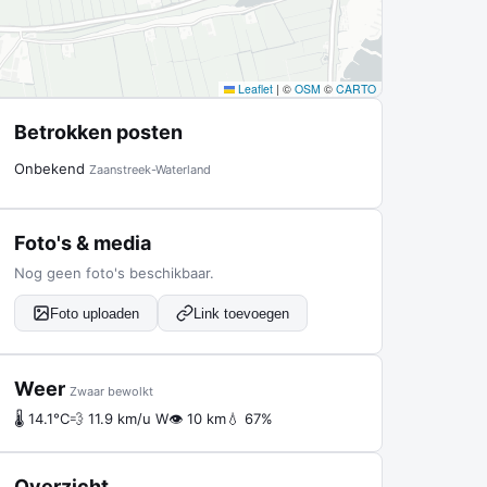
Leaflet
|
©
OSM
©
CARTO
Betrokken posten
Onbekend
Zaanstreek-Waterland
Foto's & media
Nog geen foto's beschikbaar.
Foto uploaden
Link toevoegen
Weer
Zwaar bewolkt
🌡 14.1°C
💨 11.9 km/u W
👁 10 km
💧 67%
Overzicht