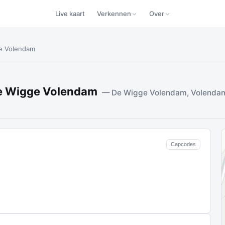
Live kaart
Verkennen
Over
ge Volendam
 De Wigge Volendam
— De Wigge Volendam, Volenda
Capcodes