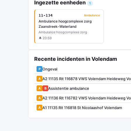
Ingezette eenheden
1
11-134
Ambulance
Ambulance hoogcomplexe zorg
Zaanstreek-Waterland
Ambulance hoogcomplexe zorg
🔔 20:59
Recente incidenten in Volendam
Ongeval
P
A2 11135 Rit 116878 VWS Volendam Heideweg V
A
Assistentie ambulance
A
B
A2 11136 Rit 116782 VWS Volendam Heideweg V
A
A1 11135 Rit 116818 St Nicolaashof Volendam
A