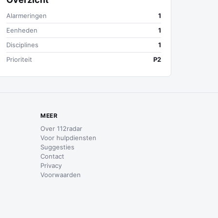
Alarmeringen
1
Eenheden
1
Disciplines
1
Prioriteit
P2
MEER
Over 112radar
Voor hulpdiensten
Suggesties
Contact
Privacy
Voorwaarden