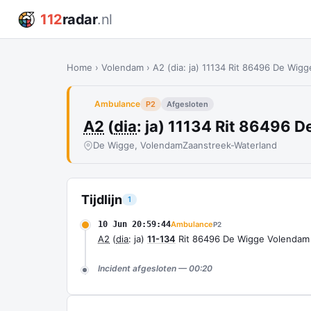
112
radar
.nl
Home
›
Volendam
›
A2 (dia: ja) 11134 Rit 86496 De Wig
Ambulance
P2
Afgesloten
A2
(
dia
: ja) 11134 Rit 86496
De Wigge, Volendam
Zaanstreek-Waterland
Tijdlijn
1
10 Jun 20:59:44
Ambulance
P2
A2
(
dia
: ja)
11-134
Rit 86496 De Wigge Volendam
Incident afgesloten — 00:20