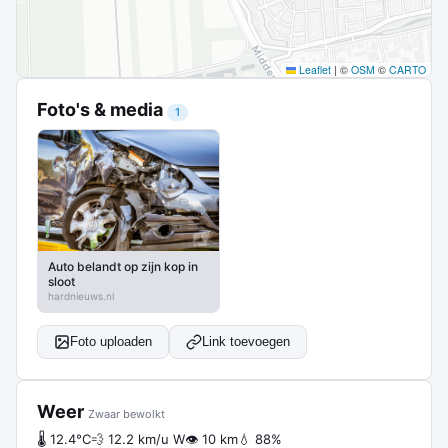
Leaflet
|
©
OSM
©
CARTO
Foto's & media
1
Auto belandt op zijn kop in
sloot
hardnieuws.nl
Foto uploaden
Link toevoegen
Weer
Zwaar bewolkt
🌡 12.4°C
💨 12.2 km/u W
👁 10 km
💧 88%