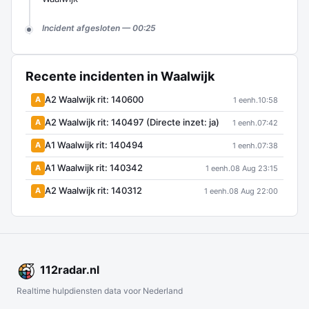
Incident afgesloten — 00:25
Recente incidenten in Waalwijk
A2 Waalwijk rit: 140600
A
1 eenh.
10:58
A2 Waalwijk rit: 140497 (Directe inzet: ja)
A
1 eenh.
07:42
A1 Waalwijk rit: 140494
A
1 eenh.
07:38
A1 Waalwijk rit: 140342
A
1 eenh.
08 Aug 23:15
A2 Waalwijk rit: 140312
A
1 eenh.
08 Aug 22:00
112
radar
.nl
Realtime hulpdiensten data voor Nederland