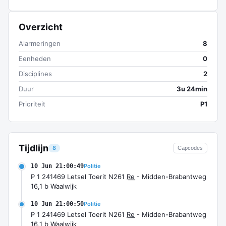
Overzicht
Alarmeringen
8
Eenheden
0
Disciplines
2
Duur
3u 24min
Prioriteit
P1
Tijdlijn
8
Capcodes
10 Jun 21:00:49
Politie
P 1 241469 Letsel Toerit N261
Re
- Midden-Brabantweg
16,1 b Waalwijk
10 Jun 21:00:50
Politie
P 1 241469 Letsel Toerit N261
Re
- Midden-Brabantweg
16,1 b Waalwijk