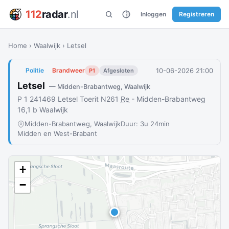
112
radar
.nl
Inloggen
Registreren
Home
›
Waalwijk
›
Letsel
10-06-2026 21:00
Politie
Brandweer
P1
Afgesloten
Letsel
— Midden-Brabantweg, Waalwijk
P 1 241469 Letsel Toerit N261
Re
- Midden-Brabantweg
16,1 b Waalwijk
Midden-Brabantweg, Waalwijk
Duur: 3u 24min
Midden en West-Brabant
+
−