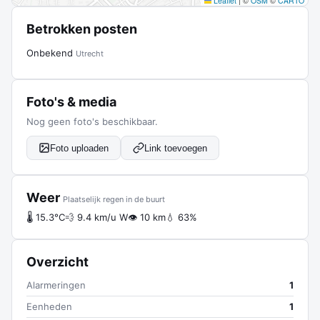
Leaflet
|
©
OSM
©
CARTO
Betrokken posten
Onbekend
Utrecht
Foto's & media
Nog geen foto's beschikbaar.
Foto uploaden
Link toevoegen
Weer
Plaatselijk regen in de buurt
🌡 15.3°C
💨 9.4 km/u W
👁 10 km
💧 63%
Overzicht
Alarmeringen
1
Eenheden
1