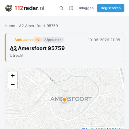
112
radar
.nl
Inloggen
Registreren
Home
›
A2 Amersfoort 95759
10-06-2026 21:08
Ambulance
P2
Afgesloten
A2
Amersfoort 95759
Utrecht
+
−