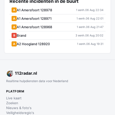
Recente incidenten in de buurt
A1 Amersfoort 128978
A
1 eenh.
06 Aug 22:34
A1 Amersfoort 128971
A
1 eenh.
06 Aug 22:01
A1 Amersfoort 128968
A
1 eenh.
06 Aug 21:47
Brand
B
3 eenh.
06 Aug 20:02
A2 Hoogland 128920
A
1 eenh.
06 Aug 19:31
112
radar
.nl
Realtime hulpdiensten data voor Nederland
PLATFORM
Live kaart
Zoeken
Nieuws & foto's
Veiligheidsregio's