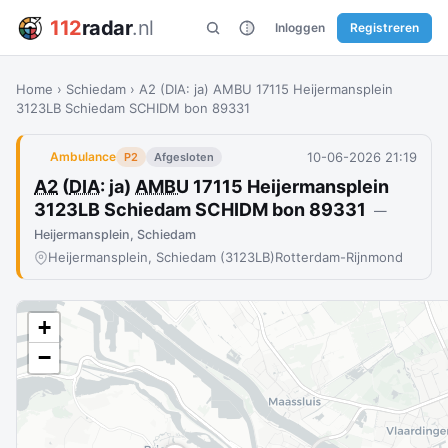
112
radar
.nl
Inloggen
Registreren
Home
›
Schiedam
›
A2 (DIA: ja) AMBU 17115 Heijermansplein
3123LB Schiedam SCHIDM bon 89331
10-06-2026 21:19
Ambulance
P2
Afgesloten
A2
(
DIA
: ja)
AMBU
17115 Heijermansplein
3123LB Schiedam SCHIDM bon 89331
—
Heijermansplein, Schiedam
Heijermansplein, Schiedam (3123LB)
Rotterdam-Rijnmond
+
−