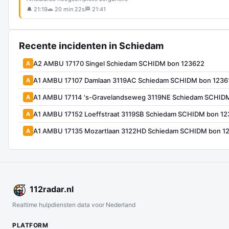
🔔 21:19
🚗 20 min 22s
🏁 21:41
Recente incidenten in Schiedam
A2 AMBU 17170 Singel Schiedam SCHIDM bon 123622
A
A1 AMBU 17107 Damlaan 3119AC Schiedam SCHIDM bon 1236
A
A1 AMBU 17114 's-Gravelandseweg 3119NE Schiedam SCHID
A
A1 AMBU 17152 Loeffstraat 3119SB Schiedam SCHIDM bon 1
A
A1 AMBU 17135 Mozartlaan 3122HD Schiedam SCHIDM bon 1
A
112
radar
.nl
Realtime hulpdiensten data voor Nederland
PLATFORM