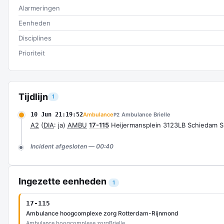
Alarmeringen
Eenheden
Disciplines
Prioriteit
Tijdlijn
1
10 Jun 21:19:52
Ambulance
Ambulance Brielle
P2
A2
(
DIA
: ja)
AMBU
17-115
Heijermansplein 3123LB Schiedam 
Incident afgesloten — 00:40
Ingezette eenheden
1
17-115
Ambulance hoogcomplexe zorg Rotterdam-Rijnmond
Ambulance hoogcomplexe zorg
Brielle