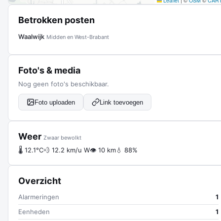
Leaflet
|
©
OSM
©
CAR
Betrokken posten
Waalwijk
Midden en West-Brabant
Foto's & media
Nog geen foto's beschikbaar.
Foto uploaden
Link toevoegen
Weer
Zwaar bewolkt
🌡 12.1°C
💨 12.2 km/u W
👁 10 km
💧 88%
Overzicht
Alarmeringen
1
Eenheden
1