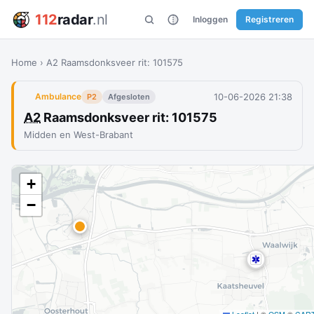
112
radar
.nl
Inloggen
Registreren
Home
›
A2 Raamsdonksveer rit: 101575
10-06-2026 21:38
Ambulance
P2
Afgesloten
A2
Raamsdonksveer rit: 101575
Midden en West-Brabant
+
−