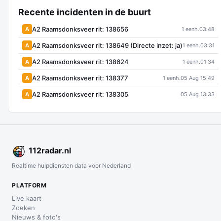
Recente incidenten in de buurt
A2 Raamsdonksveer rit: 138656
A
1 eenh.
03:48
A2 Raamsdonksveer rit: 138649 (Directe inzet: ja)
A
1 eenh.
03:31
A2 Raamsdonksveer rit: 138624
A
1 eenh.
01:34
A2 Raamsdonksveer rit: 138377
A
1 eenh.
05 Aug 15:49
A2 Raamsdonksveer rit: 138305
A
05 Aug 13:33
112
radar
.nl
Realtime hulpdiensten data voor Nederland
PLATFORM
Live kaart
Zoeken
Nieuws & foto's