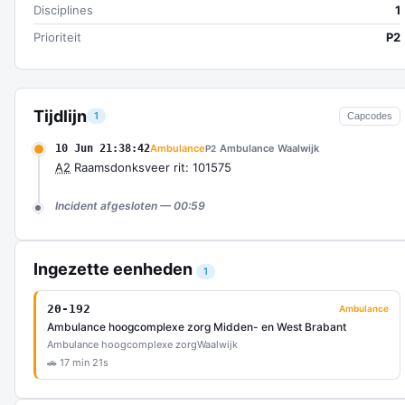
Disciplines
1
Prioriteit
P2
Tijdlijn
1
Capcodes
10 Jun 21:38:42
Ambulance
Ambulance Waalwijk
P2
A2
Raamsdonksveer rit: 101575
Incident afgesloten — 00:59
Ingezette eenheden
1
20-192
Ambulance
Ambulance hoogcomplexe zorg Midden- en West Brabant
Ambulance hoogcomplexe zorg
Waalwijk
🚗 17 min 21s