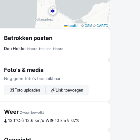
Leaflet
|
©
OSM
©
CARTO
Betrokken posten
Den Helder
Noord-Holland-Noord
Foto's & media
Nog geen foto's beschikbaar.
Foto uploaden
Link toevoegen
Weer
Zwaar bewolkt
🌡 13.1°C
💨 12.6 km/u W
👁 10 km
💧 67%
Overzicht