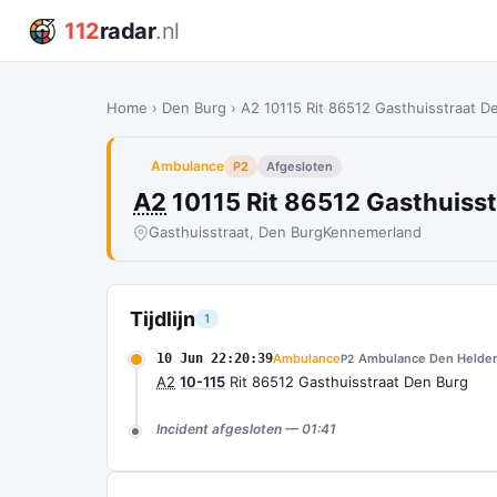
112
radar
.nl
Home
›
Den Burg
›
A2 10115 Rit 86512 Gasthuisstraat D
Ambulance
P2
Afgesloten
A2
10115 Rit 86512 Gasthuiss
Gasthuisstraat, Den Burg
Kennemerland
Tijdlijn
1
10 Jun 22:20:39
Ambulance
Ambulance Den Helder
P2
A2
10-115
Rit 86512 Gasthuisstraat Den Burg
Incident afgesloten — 01:41