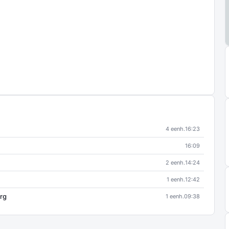
4 eenh.
16:23
16:09
2 eenh.
14:24
1 eenh.
12:42
urg
1 eenh.
09:38