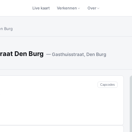
Live kaart
Verkennen
Over
en Burg
traat Den Burg
— Gasthuisstraat, Den Burg
Capcodes