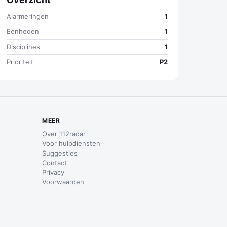
Alarmeringen
1
Eenheden
1
Disciplines
1
Prioriteit
P2
MEER
Over 112radar
Voor hulpdiensten
Suggesties
Contact
Privacy
Voorwaarden