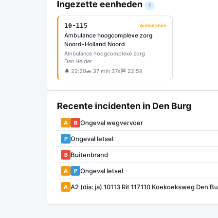
Ingezette eenheden
1
10-115
Ambulance
Ambulance hoogcomplexe zorg
Noord-Holland Noord
Ambulance hoogcomplexe zorg
Den Helder
🔔 22:20
🚗 37 min 37s
🏁 22:59
Recente incidenten in Den Burg
Ongeval wegvervoer
A
B
Ongeval letsel
P
Buitenbrand
B
Ongeval letsel
A
P
A2 (dia: ja) 10113 Rit 117110 Koekoeksweg Den B
A