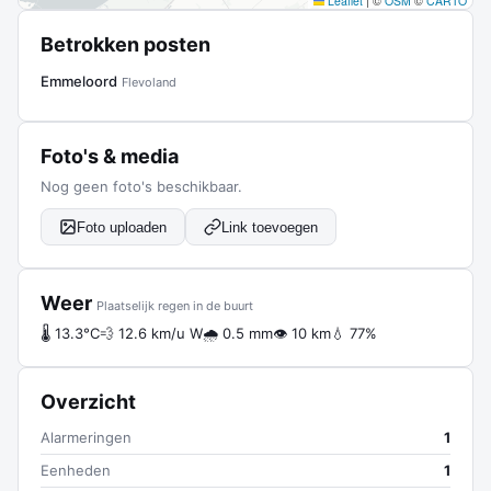
Leaflet
|
©
OSM
©
CARTO
Betrokken posten
Emmeloord
Flevoland
Foto's & media
Nog geen foto's beschikbaar.
Foto uploaden
Link toevoegen
Weer
Plaatselijk regen in de buurt
🌡 13.3°C
💨 12.6 km/u W
🌧 0.5 mm
👁 10 km
💧 77%
Overzicht
Alarmeringen
1
Eenheden
1