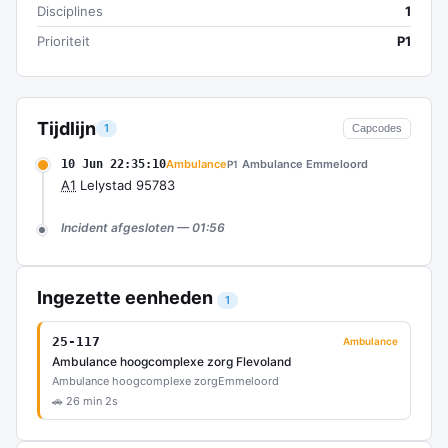
Disciplines
1
Prioriteit
P1
Tijdlijn
1
Capcodes
10 Jun 22:35:10
Ambulance
Ambulance Emmeloord
P1
A1
Lelystad 95783
Incident afgesloten — 01:56
Ingezette eenheden
1
25-117
Ambulance
Ambulance hoogcomplexe zorg Flevoland
Ambulance hoogcomplexe zorg
Emmeloord
🚗 26 min 2s