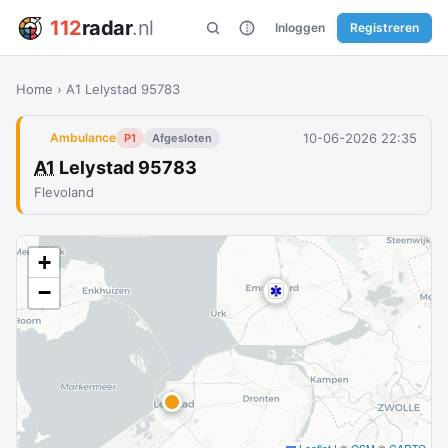
112
radar
.nl
Inloggen
Registreren
Home
›
A1 Lelystad 95783
10-06-2026 22:35
Ambulance
P1
Afgesloten
A1
Lelystad 95783
Flevoland
+
−