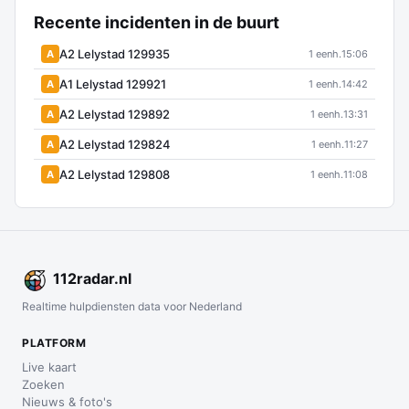
Recente incidenten in de buurt
A2 Lelystad 129935
A
1 eenh.
15:06
A1 Lelystad 129921
A
1 eenh.
14:42
A2 Lelystad 129892
A
1 eenh.
13:31
A2 Lelystad 129824
A
1 eenh.
11:27
A2 Lelystad 129808
A
1 eenh.
11:08
112
radar
.nl
Realtime hulpdiensten data voor Nederland
PLATFORM
Live kaart
Zoeken
Nieuws & foto's