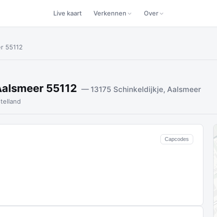
Live kaart
Verkennen
Over
er 55112
 Aalsmeer 55112
— 13175 Schinkeldijkje, Aalsmeer
elland
Capcodes