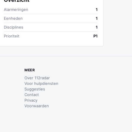
Alarmeringen
1
Eenheden
1
Disciplines
1
Prioriteit
P1
MEER
Over 112radar
Voor hulpdiensten
Suggesties
Contact
Privacy
Voorwaarden