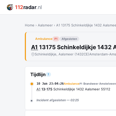
112
radar
.nl
Home
›
Aalsmeer
›
A1 13175 Schinkeldijkje 1432 Aalsme
Ambulance
P1
Afgesloten
A1
13175 Schinkeldijkje 1432
Schinkeldijkje, Aalsmeer (1432CE)
Amsterdam-Amst
Tijdlijn
1
10 Jun 23:04:26
Ambulance
Brandweer Amstelveen
P1
A1
13-175
Schinkeldijkje 1432 Aalsmeer 55112
Incident afgesloten — 02:25