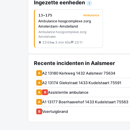
Ingezette eenheden
1
13-175
Ambulance
Ambulance hoogcomplexe zorg
Amsterdam-Amstelland
Ambulance hoogcomplexe zorg
Amstelveen
🔔 23:04
🚗 5 min 40s
🏁 23:11
Recente incidenten in Aalsmeer
A2 13180 Kerkweg 1432 Aalsmeer 75634
A
A2 13174 Giekstraat 1433 Kudelstaart 75591
A
Assistentie ambulance
A
B
A1 13177 Boerhaavehof 1433 Kudelstaart 75563
A
Voertuigbrand
B