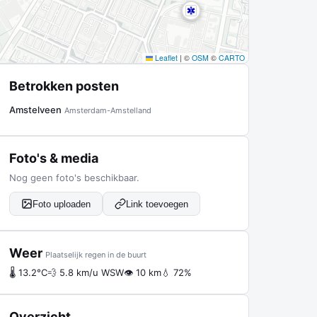
Leaflet
|
©
OSM
©
CARTO
Betrokken posten
Amstelveen
Amsterdam-Amstelland
Foto's & media
Nog geen foto's beschikbaar.
Foto uploaden
Link toevoegen
Weer
Plaatselijk regen in de buurt
🌡 13.2°C
💨 5.8 km/u WSW
👁 10 km
💧 72%
Overzicht