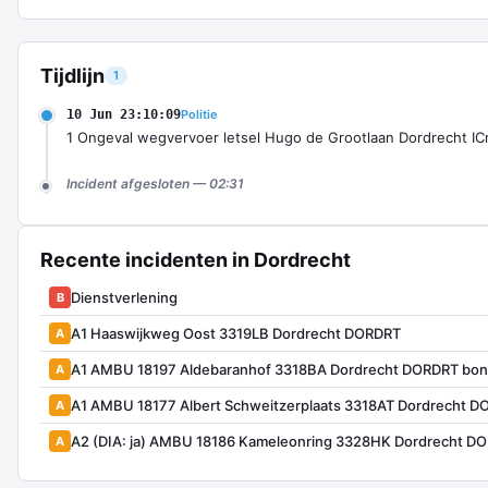
Tijdlijn
1
10 Jun 23:10:09
Politie
1 Ongeval wegvervoer letsel Hugo de Grootlaan Dordrecht 
Incident afgesloten — 02:31
Recente incidenten in Dordrecht
Dienstverlening
B
A1 Haaswijkweg Oost 3319LB Dordrecht DORDRT
A
A1 AMBU 18197 Aldebaranhof 3318BA Dordrecht DORDRT bon
A
A1 AMBU 18177 Albert Schweitzerplaats 3318AT Dordrecht 
A
A2 (DIA: ja) AMBU 18186 Kameleonring 3328HK Dordrecht D
A