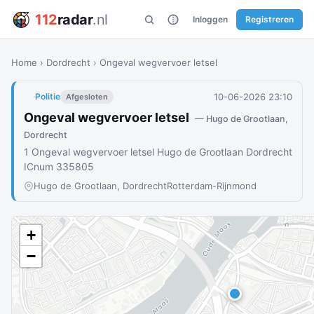
112
radar
.nl
Inloggen
Registreren
Home
›
Dordrecht
›
Ongeval wegvervoer letsel
10-06-2026 23:10
Politie
Afgesloten
Ongeval wegvervoer letsel
— Hugo de Grootlaan,
Dordrecht
1 Ongeval wegvervoer letsel Hugo de Grootlaan Dordrecht
ICnum 335805
Hugo de Grootlaan, Dordrecht
Rotterdam-Rijnmond
+
−