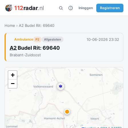
112
radar
.nl
Inloggen
Registreren
Home
›
A2 Budel Rit: 69640
10-06-2026 23:32
Ambulance
P2
Afgesloten
A2
Budel Rit: 69640
Brabant-Zuidoost
+
−