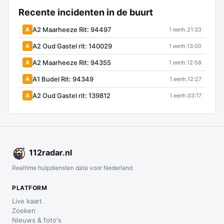
Recente incidenten in de buurt
A2 Maarheeze Rit: 94497
A
1 eenh.
21:33
A2 Oud Gastel rit: 140029
A
1 eenh.
13:00
A2 Maarheeze Rit: 94355
A
1 eenh.
12:58
A1 Budel Rit: 94349
A
1 eenh.
12:27
A2 Oud Gastel rit: 139812
A
1 eenh.
03:17
112
radar
.nl
Realtime hulpdiensten data voor Nederland
PLATFORM
Live kaart
Zoeken
Nieuws & foto's