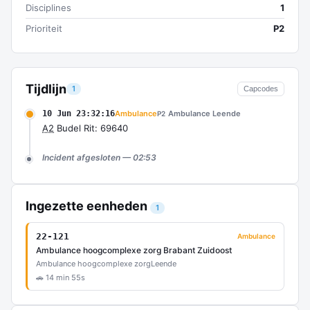
Disciplines
1
Prioriteit
P2
Tijdlijn
1
Capcodes
10 Jun 23:32:16
Ambulance
Ambulance Leende
P2
A2
Budel Rit: 69640
Incident afgesloten — 02:53
Ingezette eenheden
1
22-121
Ambulance
Ambulance hoogcomplexe zorg Brabant Zuidoost
Ambulance hoogcomplexe zorg
Leende
🚗 14 min 55s