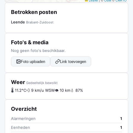
Leaflet
|
©
OSM
©
CARTO
Betrokken posten
Leende
Brabant-Zuidoost
Foto's & media
Nog geen foto's beschikbaar.
Foto uploaden
Link toevoegen
Weer
Gedeeltelijk bewolkt
🌡 11.2°C
💨 9 km/u WSW
👁 10 km
💧 87%
Overzicht
Alarmeringen
1
Eenheden
1