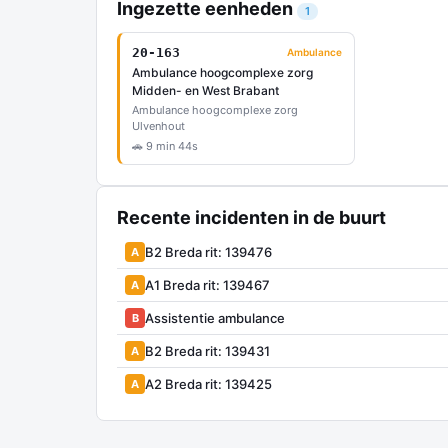
Ingezette eenheden
1
20-163
Ambulance
Ambulance hoogcomplexe zorg
Midden- en West Brabant
Ambulance hoogcomplexe zorg
Ulvenhout
🚗 9 min 44s
Recente incidenten in de buurt
B2 Breda rit: 139476
A
A1 Breda rit: 139467
A
Assistentie ambulance
B
B2 Breda rit: 139431
A
A2 Breda rit: 139425
A