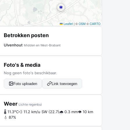
Leaflet
|
©
OSM
©
CARTO
Betrokken posten
Ulvenhout
Midden en West-Brabant
Foto's & media
Nog geen foto's beschikbaar.
Foto uploaden
Link toevoegen
Weer
Lichte regenbui
🌡 11.3°C
💨 11.2 km/u SW (22.7)
🌧 0.3 mm
👁 10 km
💧 87%