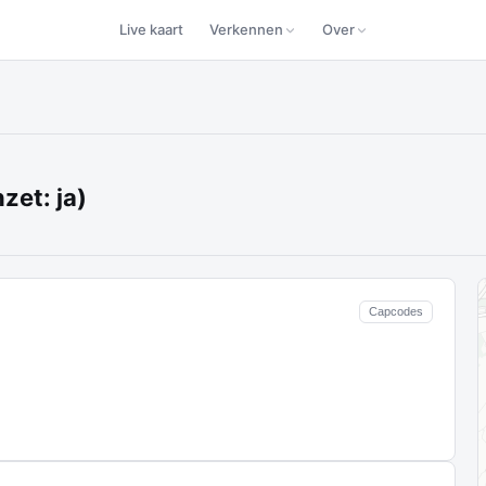
Live kaart
Verkennen
Over
zet: ja)
Capcodes