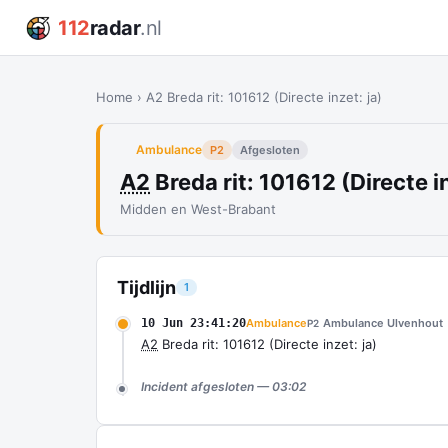
112
radar
.nl
Home
›
A2 Breda rit: 101612 (Directe inzet: ja)
Ambulance
P2
Afgesloten
A2
Breda rit: 101612 (Directe in
Midden en West-Brabant
Tijdlijn
1
10 Jun 23:41:20
Ambulance
Ambulance Ulvenhout
P2
A2
Breda rit: 101612 (Directe inzet: ja)
Incident afgesloten — 03:02