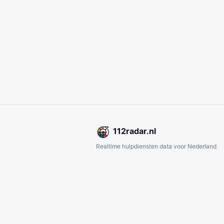
112
radar
.nl
Realtime hulpdiensten data voor Nederland