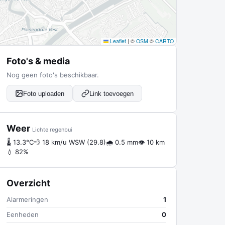
Leaflet
|
©
OSM
©
CARTO
Foto's & media
Nog geen foto's beschikbaar.
Foto uploaden
Link toevoegen
Weer
Lichte regenbui
🌡 13.3°C
💨 18 km/u WSW (29.8)
🌧 0.5 mm
👁 10 km
💧 82%
Overzicht
Alarmeringen
1
Eenheden
0