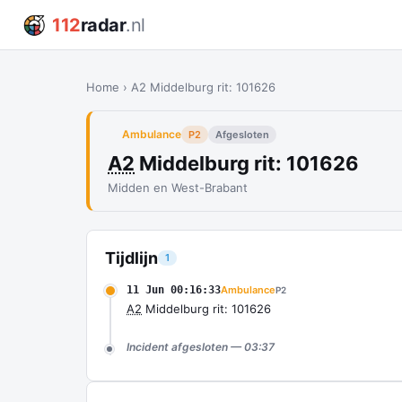
112
radar
.nl
Home
›
A2 Middelburg rit: 101626
Ambulance
P2
Afgesloten
A2
Middelburg rit: 101626
Midden en West-Brabant
Tijdlijn
1
11 Jun 00:16:33
Ambulance
P2
A2
Middelburg rit: 101626
Incident afgesloten — 03:37